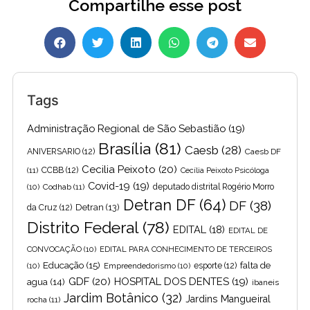
Compartilhe esse post
Tags
Administração Regional de São Sebastião
(19)
Brasília
(81)
Caesb
(28)
ANIVERSARIO
(12)
Caesb DF
Cecilia Peixoto
(20)
(11)
CCBB
(12)
Cecília Peixoto Psicóloga
Covid-19
(19)
(10)
Codhab
(11)
deputado distrital Rogério Morro
Detran DF
(64)
DF
(38)
Detran
(13)
da Cruz
(12)
Distrito Federal
(78)
EDITAL
(18)
EDITAL DE
CONVOCAÇÃO
(10)
EDITAL PARA CONHECIMENTO DE TERCEIROS
Educação
(15)
falta de
(10)
Empreendedorismo
(10)
esporte
(12)
GDF
(20)
HOSPITAL DOS DENTES
(19)
agua
(14)
ibaneis
Jardim Botânico
(32)
Jardins Mangueiral
rocha
(11)