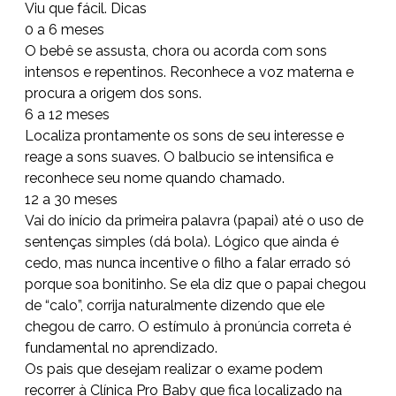
Viu que fácil. Dicas
0 a 6 meses
O bebê se assusta, chora ou acorda com sons
intensos e repentinos. Reconhece a voz materna e
procura a origem dos sons.
6 a 12 meses
Localiza prontamente os sons de seu interesse e
reage a sons suaves. O balbucio se intensifica e
reconhece seu nome quando chamado.
12 a 30 meses
Vai do início da primeira palavra (papai) até o uso de
sentenças simples (dá bola). Lógico que ainda é
cedo, mas nunca incentive o filho a falar errado só
porque soa bonitinho. Se ela diz que o papai chegou
de “calo”, corrija naturalmente dizendo que ele
chegou de carro. O estímulo à pronúncia correta é
fundamental no aprendizado.
Os pais que desejam realizar o exame podem
recorrer à Clínica Pro Baby que fica localizado na