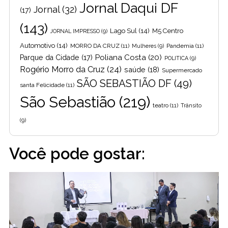
Jornal Daqui DF
Jornal
(32)
(17)
(143)
Lago Sul
(14)
M5 Centro
JORNAL IMPRESSO
(9)
Automotivo
(14)
MORRO DA CRUZ
(11)
Pandemia
(11)
Mulheres
(9)
Poliana Costa
(20)
Parque da Cidade
(17)
POLITICA
(9)
Rogério Morro da Cruz
(24)
saúde
(18)
Supermercado
SÃO SEBASTIÃO DF
(49)
santa Felicidade
(11)
São Sebastião
(219)
teatro
(11)
Trânsito
(9)
Você pode gostar: