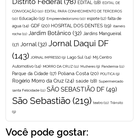
Distrito Federal
(78)
EDITAL
(18)
EDITAL DE
CONVOCAÇÃO
(10)
EDITAL PARA CONHECIMENTO DE TERCEIROS
Educação
(15)
falta de
(10)
Empreendedorismo
(10)
esporte
(12)
GDF
(20)
HOSPITAL DOS DENTES
(19)
agua
(14)
ibaneis
Jardim Botânico
(32)
Jardins Mangueiral
rocha
(11)
Jornal Daqui DF
Jornal
(32)
(17)
(143)
Lago Sul
(14)
M5 Centro
JORNAL IMPRESSO
(9)
Automotivo
(14)
MORRO DA CRUZ
(11)
Pandemia
(11)
Mulheres
(9)
Poliana Costa
(20)
Parque da Cidade
(17)
POLITICA
(9)
Rogério Morro da Cruz
(24)
saúde
(18)
Supermercado
SÃO SEBASTIÃO DF
(49)
santa Felicidade
(11)
São Sebastião
(219)
teatro
(11)
Trânsito
(9)
Você pode gostar: