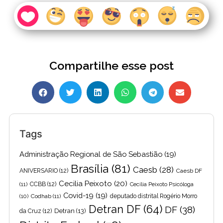
Compartilhe esse post
Tags
Administração Regional de São Sebastião
(19)
Brasília
(81)
Caesb
(28)
ANIVERSARIO
(12)
Caesb DF
Cecilia Peixoto
(20)
(11)
CCBB
(12)
Cecília Peixoto Psicóloga
Covid-19
(19)
(10)
Codhab
(11)
deputado distrital Rogério Morro
Detran DF
(64)
DF
(38)
Detran
(13)
da Cruz
(12)