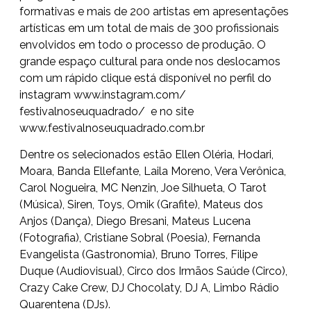
formativas e mais de 200 artistas em apresentações
artísticas em um total de mais de 300 profissionais
envolvidos em todo o processo de produção. O
grande espaço cultural para onde nos deslocamos
com um rápido clique está disponível no perfil do
instagram
www.instagram.com/
festivalnoseuquadrado/
e no site
www.festivalnoseuquadrado.com.
br
Dentre os selecionados estão Ellen Oléria, Hodari,
Moara, Banda Ellefante, Laila Moreno, Vera Verônica,
Carol Nogueira, MC Nenzin, Joe Silhueta, O Tarot
(Música),
Siren, Toys, Omik (Grafite), Mateus dos
Anjos (Dança), Diego Bresani, Mateus Lucena
(Fotografia), Cristiane Sobral (Poesia), Fernanda
Evangelista (Gastronomia), Bruno Torres, Filipe
Duque (Audiovisual), Circo dos Irmãos Saúde (Circo),
Crazy Cake Crew, DJ Chocolaty, DJ A,
Limbo Rádio
Quarentena (DJs).