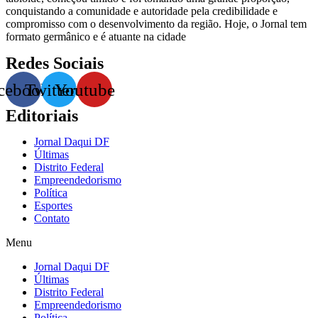
conquistando a comunidade e autoridade pela credibilidade e
compromisso com o desenvolvimento da região. Hoje, o Jornal tem
formato germânico e é atuante na cidade
Redes Sociais
cebook
Twitter
Youtube
Editoriais
Jornal Daqui DF
Últimas
Distrito Federal
Empreendedorismo
Política
Esportes
Contato
Menu
Jornal Daqui DF
Últimas
Distrito Federal
Empreendedorismo
Política