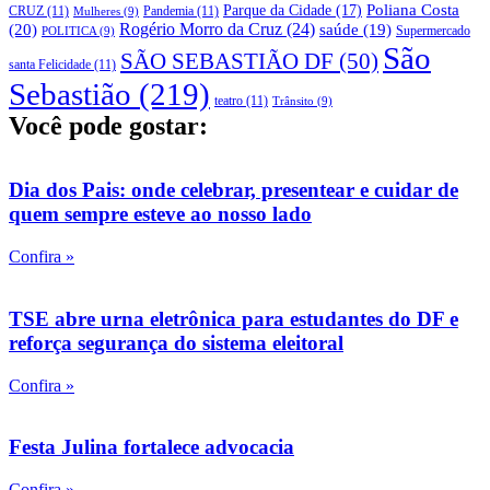
Parque da Cidade
(17)
Poliana Costa
CRUZ
(11)
Pandemia
(11)
Mulheres
(9)
Rogério Morro da Cruz
(24)
(20)
saúde
(19)
Supermercado
POLITICA
(9)
São
SÃO SEBASTIÃO DF
(50)
santa Felicidade
(11)
Sebastião
(219)
teatro
(11)
Trânsito
(9)
Você pode gostar:
Dia dos Pais: onde celebrar, presentear e cuidar de
quem sempre esteve ao nosso lado
Confira »
TSE abre urna eletrônica para estudantes do DF e
reforça segurança do sistema eleitoral
Confira »
Festa Julina fortalece advocacia
Confira »