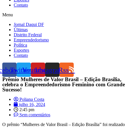
Contato
Menu
Jornal Daqui DF
Últimas
Distrito Federal
Empreendedorismo
Política
Esportes
Contato
cebook
Twitter
Youtube
Instagram
Rss
Prêmio Mulheres de Valor Brasil – Edição Brasília,
celebra o Empreendedorismo Feminino com Grande
Sucesso!
Poliana Costa
julho 16, 2024
2:45 pm
Sem comentários
O prêmio “Mulheres de Valor Brasil – Edição Brasília” foi realizado