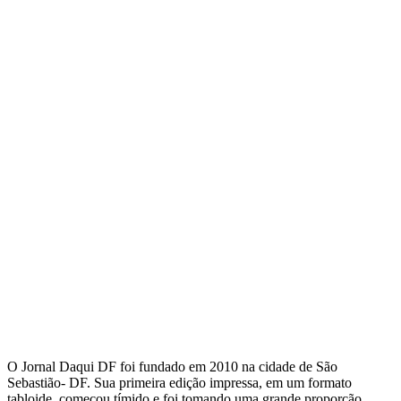
O Jornal Daqui DF foi fundado em 2010 na cidade de São
Sebastião- DF. Sua primeira edição impressa, em um formato
tabloide, começou tímido e foi tomando uma grande proporção,