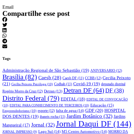
Email
Compartilhe esse post
Tags
Administração Regional de São Sebastião
(19)
ANIVERSARIO
(12)
Brasília
(82)
Caesb
(28)
Cecilia Peixoto
CCBB
(12)
Caesb DF
(11)
(21)
Covid-19
(19)
deputado distrital
Cecília Peixoto Psicóloga
(10)
Codhab
(11)
Detran DF
(64)
DF
(38)
Rogério Morro da Cruz
(12)
Detran
(13)
Distrito Federal
(79)
EDITAL
(18)
EDITAL DE CONVOCAÇÃO
Educação
(15)
(10)
EDITAL PARA CONHECIMENTO DE TERCEIROS
(10)
GDF
(20)
HOSPITAL
falta de agua
(14)
esporte
(12)
Empreendedorismo
(10)
Jardim Botânico
(32)
DOS DENTES
(19)
Jardins
ibaneis rocha
(11)
Jornal Daqui DF
(144)
Jornal
(32)
Mangueiral
(17)
Lago Sul
(14)
M5 Centro Automotivo
(14)
MORRO DA
JORNAL IMPRESSO
(9)