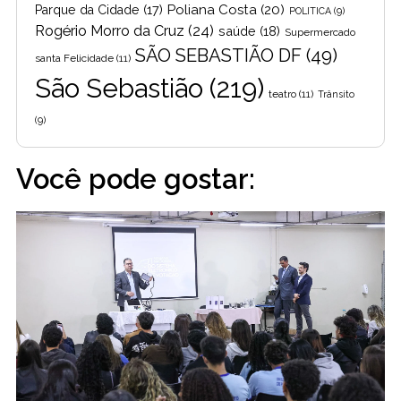
Poliana Costa
(20)
Parque da Cidade
(17)
POLITICA
(9)
Rogério Morro da Cruz
(24)
saúde
(18)
Supermercado
SÃO SEBASTIÃO DF
(49)
santa Felicidade
(11)
São Sebastião
(219)
teatro
(11)
Trânsito
(9)
Você pode gostar: