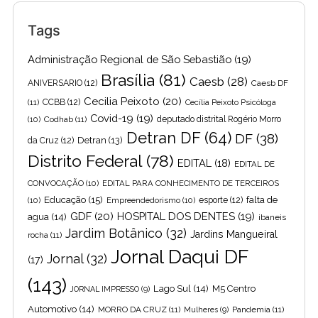
Tags
Administração Regional de São Sebastião
(19)
Brasília
(81)
Caesb
(28)
ANIVERSARIO
(12)
Caesb DF
Cecilia Peixoto
(20)
(11)
CCBB
(12)
Cecília Peixoto Psicóloga
Covid-19
(19)
(10)
Codhab
(11)
deputado distrital Rogério Morro
Detran DF
(64)
DF
(38)
Detran
(13)
da Cruz
(12)
Distrito Federal
(78)
EDITAL
(18)
EDITAL DE
CONVOCAÇÃO
(10)
EDITAL PARA CONHECIMENTO DE TERCEIROS
Educação
(15)
falta de
(10)
Empreendedorismo
(10)
esporte
(12)
GDF
(20)
HOSPITAL DOS DENTES
(19)
agua
(14)
ibaneis
Jardim Botânico
(32)
Jardins Mangueiral
rocha
(11)
Jornal Daqui DF
Jornal
(32)
(17)
(143)
Lago Sul
(14)
M5 Centro
JORNAL IMPRESSO
(9)
Automotivo
(14)
MORRO DA CRUZ
(11)
Pandemia
(11)
Mulheres
(9)