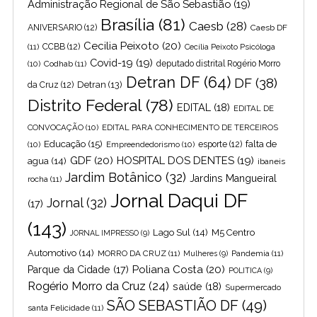
Administração Regional de São Sebastião
(19)
Brasília
(81)
Caesb
(28)
ANIVERSARIO
(12)
Caesb DF
Cecilia Peixoto
(20)
(11)
CCBB
(12)
Cecília Peixoto Psicóloga
Covid-19
(19)
(10)
Codhab
(11)
deputado distrital Rogério Morro
Detran DF
(64)
DF
(38)
Detran
(13)
da Cruz
(12)
Distrito Federal
(78)
EDITAL
(18)
EDITAL DE
CONVOCAÇÃO
(10)
EDITAL PARA CONHECIMENTO DE TERCEIROS
Educação
(15)
falta de
(10)
Empreendedorismo
(10)
esporte
(12)
GDF
(20)
HOSPITAL DOS DENTES
(19)
agua
(14)
ibaneis
Jardim Botânico
(32)
Jardins Mangueiral
rocha
(11)
Jornal Daqui DF
Jornal
(32)
(17)
(143)
Lago Sul
(14)
M5 Centro
JORNAL IMPRESSO
(9)
Automotivo
(14)
MORRO DA CRUZ
(11)
Pandemia
(11)
Mulheres
(9)
Poliana Costa
(20)
Parque da Cidade
(17)
POLITICA
(9)
Rogério Morro da Cruz
(24)
saúde
(18)
Supermercado
SÃO SEBASTIÃO DF
(49)
santa Felicidade
(11)