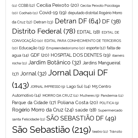
Cecilia Peixoto
(20)
(11)
CCBB
(12)
Cecília Peixoto Psicóloga
Covid-19
(19)
(10)
Codhab
(11)
deputado distrital Rogério Morro
Detran DF
(64)
DF
(38)
Detran
(13)
da Cruz
(12)
Distrito Federal
(78)
EDITAL
(18)
EDITAL DE
CONVOCAÇÃO
(10)
EDITAL PARA CONHECIMENTO DE TERCEIROS
Educação
(15)
falta de
(10)
Empreendedorismo
(10)
esporte
(12)
GDF
(20)
HOSPITAL DOS DENTES
(19)
agua
(14)
ibaneis
Jardim Botânico
(32)
Jardins Mangueiral
rocha
(11)
Jornal Daqui DF
Jornal
(32)
(17)
(143)
Lago Sul
(14)
M5 Centro
JORNAL IMPRESSO
(9)
Automotivo
(14)
MORRO DA CRUZ
(11)
Pandemia
(11)
Mulheres
(9)
Poliana Costa
(20)
Parque da Cidade
(17)
POLITICA
(9)
Rogério Morro da Cruz
(24)
saúde
(18)
Supermercado
SÃO SEBASTIÃO DF
(49)
santa Felicidade
(11)
São Sebastião
(219)
teatro
(11)
Trânsito