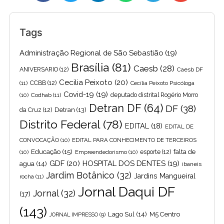
Tags
Administração Regional de São Sebastião
(19)
Brasília
(81)
Caesb
(28)
ANIVERSARIO
(12)
Caesb DF
Cecilia Peixoto
(20)
(11)
CCBB
(12)
Cecília Peixoto Psicóloga
Covid-19
(19)
(10)
Codhab
(11)
deputado distrital Rogério Morro
Detran DF
(64)
DF
(38)
Detran
(13)
da Cruz
(12)
Distrito Federal
(78)
EDITAL
(18)
EDITAL DE
CONVOCAÇÃO
(10)
EDITAL PARA CONHECIMENTO DE TERCEIROS
Educação
(15)
falta de
(10)
Empreendedorismo
(10)
esporte
(12)
GDF
(20)
HOSPITAL DOS DENTES
(19)
agua
(14)
ibaneis
Jardim Botânico
(32)
Jardins Mangueiral
rocha
(11)
Jornal Daqui DF
Jornal
(32)
(17)
(143)
Lago Sul
(14)
M5 Centro
JORNAL IMPRESSO
(9)