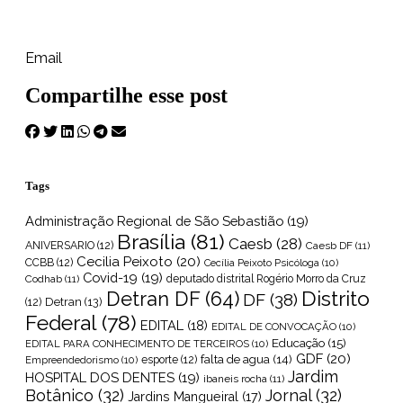
Email
Compartilhe esse post
Tags
Administração Regional de São Sebastião
(19)
Brasília
(81)
Caesb
(28)
ANIVERSARIO
(12)
Caesb DF
(11)
Cecilia Peixoto
(20)
CCBB
(12)
Cecília Peixoto Psicóloga
(10)
Covid-19
(19)
Codhab
(11)
deputado distrital Rogério Morro da Cruz
Distrito
Detran DF
(64)
DF
(38)
Detran
(13)
(12)
Federal
(78)
EDITAL
(18)
EDITAL DE CONVOCAÇÃO
(10)
Educação
(15)
EDITAL PARA CONHECIMENTO DE TERCEIROS
(10)
GDF
(20)
falta de agua
(14)
Empreendedorismo
(10)
esporte
(12)
Jardim
HOSPITAL DOS DENTES
(19)
ibaneis rocha
(11)
Botânico
(32)
Jornal
(32)
Jardins Mangueiral
(17)