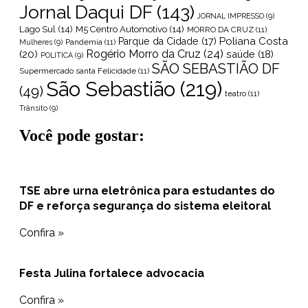
Jornal Daqui DF
(143)
JORNAL IMPRESSO
(9)
Lago Sul
(14)
M5 Centro Automotivo
(14)
MORRO DA CRUZ
(11)
Poliana Costa
Parque da Cidade
(17)
Pandemia
(11)
Mulheres
(9)
Rogério Morro da Cruz
(24)
(20)
saúde
(18)
POLITICA
(9)
SÃO SEBASTIÃO DF
Supermercado santa Felicidade
(11)
São Sebastião
(219)
(49)
teatro
(11)
Trânsito
(9)
Você pode gostar:
TSE abre urna eletrônica para estudantes do
DF e reforça segurança do sistema eleitoral
Confira »
Festa Julina fortalece advocacia
Confira »