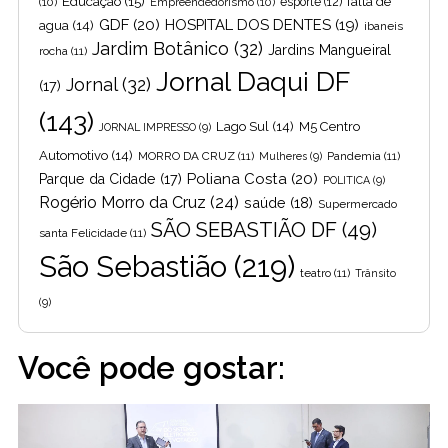
Educação
(15)
falta de
(10)
Empreendedorismo
(10)
esporte
(12)
GDF
(20)
HOSPITAL DOS DENTES
(19)
agua
(14)
ibaneis
Jardim Botânico
(32)
Jardins Mangueiral
rocha
(11)
Jornal Daqui DF
Jornal
(32)
(17)
(143)
Lago Sul
(14)
M5 Centro
JORNAL IMPRESSO
(9)
Automotivo
(14)
MORRO DA CRUZ
(11)
Pandemia
(11)
Mulheres
(9)
Poliana Costa
(20)
Parque da Cidade
(17)
POLITICA
(9)
Rogério Morro da Cruz
(24)
saúde
(18)
Supermercado
SÃO SEBASTIÃO DF
(49)
santa Felicidade
(11)
São Sebastião
(219)
teatro
(11)
Trânsito
(9)
Você pode gostar: