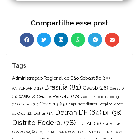
Compartilhe esse post
Tags
Administração Regional de São Sebastião
(19)
Brasília
(81)
Caesb
(28)
ANIVERSARIO
(12)
Caesb DF
Cecilia Peixoto
(20)
(11)
CCBB
(12)
Cecília Peixoto Psicóloga
Covid-19
(19)
(10)
Codhab
(11)
deputado distrital Rogério Morro
Detran DF
(64)
DF
(38)
Detran
(13)
da Cruz
(12)
Distrito Federal
(78)
EDITAL
(18)
EDITAL DE
CONVOCAÇÃO
(10)
EDITAL PARA CONHECIMENTO DE TERCEIROS