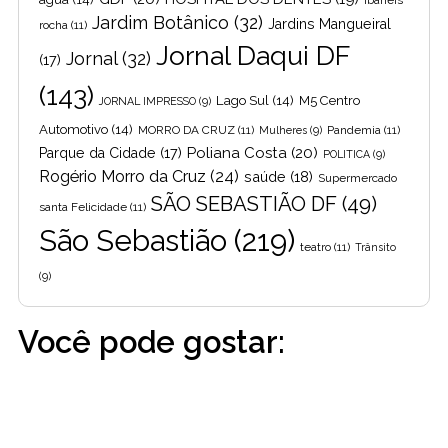
Jardim Botânico
(32)
Jardins Mangueiral
rocha
(11)
Jornal Daqui DF
Jornal
(32)
(17)
(143)
Lago Sul
(14)
M5 Centro
JORNAL IMPRESSO
(9)
Automotivo
(14)
MORRO DA CRUZ
(11)
Pandemia
(11)
Mulheres
(9)
Poliana Costa
(20)
Parque da Cidade
(17)
POLITICA
(9)
Rogério Morro da Cruz
(24)
saúde
(18)
Supermercado
SÃO SEBASTIÃO DF
(49)
santa Felicidade
(11)
São Sebastião
(219)
teatro
(11)
Trânsito
(9)
Você pode gostar: