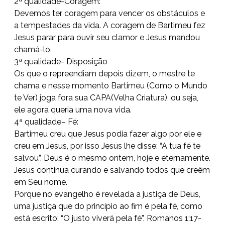
2ª qualidade-Coragem:
Devemos ter coragem para vencer os obstáculos e
a tempestades da vida. A coragem de Bartimeu fez
Jesus parar para ouvir seu clamor e Jesus mandou
chamá-lo.
3ª qualidade- Disposição
Os que o repreendiam depois dizem, o mestre te
chama e nesse momento Bartimeu (Como o Mundo
te Ver) joga fora sua CAPA(Velha Criatura), ou seja,
ele agora queria uma nova vida.
4ª qualidade– Fé:
Bartimeu creu que Jesus podia fazer algo por ele e
creu em Jesus, por isso Jesus lhe disse: “A tua fé te
salvou”. Deus é o mesmo ontem, hoje e eternamente.
Jesus continua curando e salvando todos que creêm
em Seu nome.
Porque no evangelho é revelada a justiça de Deus,
uma justiça que do princípio ao fim é pela fé, como
está escrito: “O justo viverá pela fé”. Romanos 1:17-