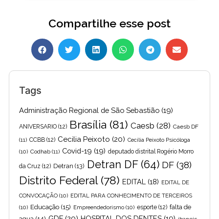
Compartilhe esse post
Tags
Administração Regional de São Sebastião
(19)
Brasília
(81)
Caesb
(28)
ANIVERSARIO
(12)
Caesb DF
Cecilia Peixoto
(20)
(11)
CCBB
(12)
Cecília Peixoto Psicóloga
Covid-19
(19)
(10)
Codhab
(11)
deputado distrital Rogério Morro
Detran DF
(64)
DF
(38)
Detran
(13)
da Cruz
(12)
Distrito Federal
(78)
EDITAL
(18)
EDITAL DE
CONVOCAÇÃO
(10)
EDITAL PARA CONHECIMENTO DE TERCEIROS
Educação
(15)
falta de
(10)
Empreendedorismo
(10)
esporte
(12)
GDF
(20)
HOSPITAL DOS DENTES
(19)
agua
(14)
ibaneis