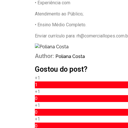
• Experiência com
Atendimento ao Público;
• Ensino Médio Completo.
Enviar currículo para: rh@comerciallopes.com.b
Author:
Poliana Costa
Gostou do post?
+1
1
+1
0
+1
0
+1
0