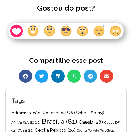
Gostou do post?
Compartilhe esse post
Tags
Administração Regional de São Sebastião
(19)
Brasília
(81)
Caesb
(28)
ANIVERSARIO
(12)
Caesb DF
Cecilia Peixoto
(20)
(11)
CCBB
(12)
Cecília Peixoto Psicóloga