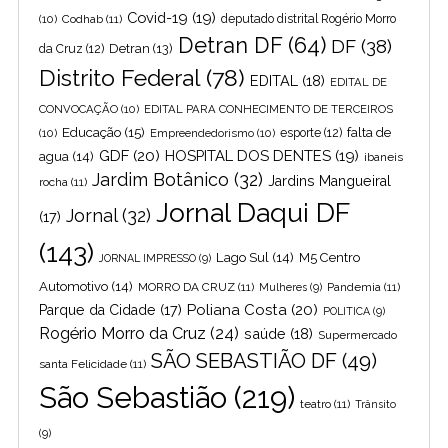
Covid-19
(19)
(10)
Codhab
(11)
deputado distrital Rogério Morro
Detran DF
(64)
DF
(38)
Detran
(13)
da Cruz
(12)
Distrito Federal
(78)
EDITAL
(18)
EDITAL DE
CONVOCAÇÃO
(10)
EDITAL PARA CONHECIMENTO DE TERCEIROS
Educação
(15)
falta de
(10)
Empreendedorismo
(10)
esporte
(12)
GDF
(20)
HOSPITAL DOS DENTES
(19)
agua
(14)
ibaneis
Jardim Botânico
(32)
Jardins Mangueiral
rocha
(11)
Jornal Daqui DF
Jornal
(32)
(17)
(143)
Lago Sul
(14)
M5 Centro
JORNAL IMPRESSO
(9)
Automotivo
(14)
MORRO DA CRUZ
(11)
Pandemia
(11)
Mulheres
(9)
Poliana Costa
(20)
Parque da Cidade
(17)
POLITICA
(9)
Rogério Morro da Cruz
(24)
saúde
(18)
Supermercado
SÃO SEBASTIÃO DF
(49)
santa Felicidade
(11)
São Sebastião
(219)
teatro
(11)
Trânsito
(9)