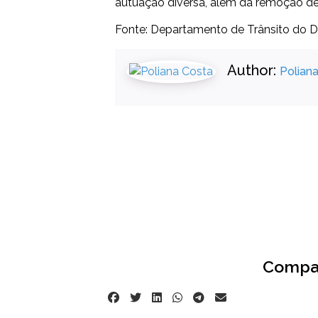
autuação diversa, além da remoção de 
Fonte: Departamento de Trânsito do Di
Author:
Polian
Compar