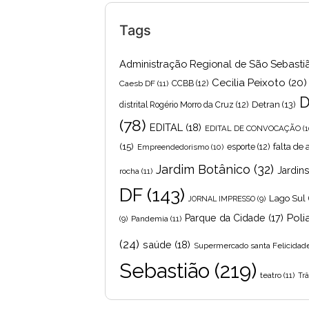
Tags
Administração Regional de São Sebasti
Cecilia Peixoto
(20)
Caesb DF
(11)
CCBB
(12)
D
Detran
(13)
distrital Rogério Morro da Cruz
(12)
(78)
EDITAL
(18)
EDITAL DE CONVOCAÇÃO
(1
(15)
falta de
Empreendedorismo
(10)
esporte
(12)
Jardim Botânico
(32)
Jardin
rocha
(11)
DF
(143)
Lago Sul
JORNAL IMPRESSO
(9)
Poli
Parque da Cidade
(17)
Pandemia
(11)
(9)
(24)
saúde
(18)
Supermercado santa Felicidad
Sebastião
(219)
teatro
(11)
Trâ