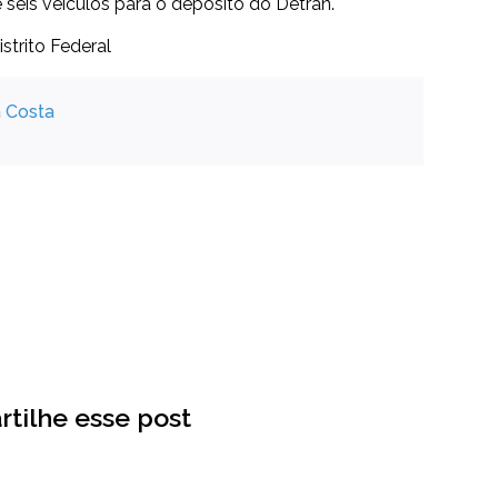
seis veículos para o depósito do Detran.
strito Federal
a Costa
tilhe esse post