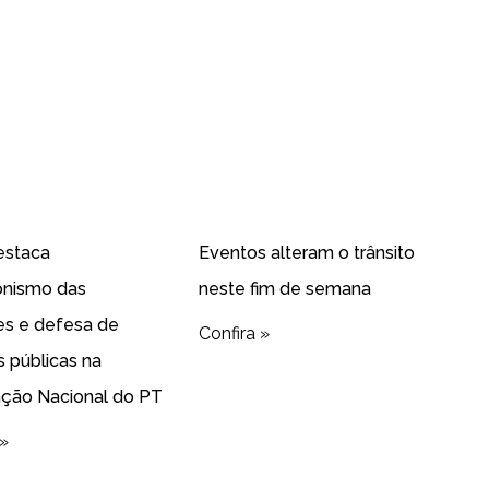
estaca
Eventos alteram o trânsito
onismo das
neste fim de semana
es e defesa de
Confira »
as públicas na
ção Nacional do PT
 »