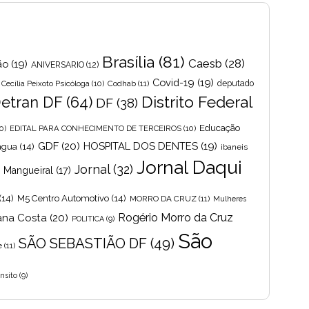
Brasília
(81)
Caesb
(28)
ão
(19)
ANIVERSARIO
(12)
Covid-19
(19)
Cecília Peixoto Psicóloga
(10)
Codhab
(11)
deputado
Distrito Federal
etran DF
(64)
DF
(38)
Educação
0)
EDITAL PARA CONHECIMENTO DE TERCEIROS
(10)
GDF
(20)
HOSPITAL DOS DENTES
(19)
 agua
(14)
ibaneis
Jornal Daqui
Jornal
(32)
s Mangueiral
(17)
(14)
M5 Centro Automotivo
(14)
MORRO DA CRUZ
(11)
Mulheres
Rogério Morro da Cruz
ana Costa
(20)
POLITICA
(9)
São
SÃO SEBASTIÃO DF
(49)
e
(11)
nsito
(9)