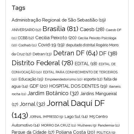
Tags
Administração Regional de São Sebastião
(19)
Brasília
(81)
Caesb
(28)
ANIVERSARIO
(12)
Caesb DF
Cecilia Peixoto
(20)
(11)
CCBB
(12)
Cecília Peixoto Psicóloga
Covid-19
(19)
(10)
Codhab
(11)
deputado distrital Rogério Morro
Detran DF
(64)
DF
(38)
Detran
(13)
da Cruz
(12)
Distrito Federal
(78)
EDITAL
(18)
EDITAL DE
CONVOCAÇÃO
(10)
EDITAL PARA CONHECIMENTO DE TERCEIROS
Educação
(15)
falta de
(10)
Empreendedorismo
(10)
esporte
(12)
GDF
(20)
HOSPITAL DOS DENTES
(19)
agua
(14)
ibaneis
Jardim Botânico
(32)
Jardins Mangueiral
rocha
(11)
Jornal Daqui DF
Jornal
(32)
(17)
(143)
Lago Sul
(14)
M5 Centro
JORNAL IMPRESSO
(9)
Automotivo
(14)
MORRO DA CRUZ
(11)
Pandemia
(11)
Mulheres
(9)
Poliana Costa
(20)
Parque da Cidade
(17)
POLITICA
(9)