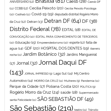
Brasília
(81)
Caesb
(28)
ANIVERSARIO
(12)
Caesb DF
Cecilia Peixoto
(20)
(11)
CCBB
(12)
Cecília Peixoto Psicóloga
Covid-19
(19)
(10)
Codhab
(11)
deputado distrital Rogério Morro
Detran DF
(64)
DF
(38)
Detran
(13)
da Cruz
(12)
Distrito Federal
(78)
EDITAL
(18)
EDITAL DE
CONVOCAÇÃO
(10)
EDITAL PARA CONHECIMENTO DE TERCEIROS
Educação
(15)
falta de
(10)
Empreendedorismo
(10)
esporte
(12)
GDF
(20)
HOSPITAL DOS DENTES
(19)
agua
(14)
ibaneis
Jardim Botânico
(32)
Jardins Mangueiral
rocha
(11)
Jornal Daqui DF
Jornal
(32)
(17)
(143)
Lago Sul
(14)
M5 Centro
JORNAL IMPRESSO
(9)
Automotivo
(14)
MORRO DA CRUZ
(11)
Pandemia
(11)
Mulheres
(9)
Poliana Costa
(20)
Parque da Cidade
(17)
POLITICA
(9)
Rogério Morro da Cruz
(24)
saúde
(18)
Supermercado
SÃO SEBASTIÃO DF
(49)
santa Felicidade
(11)
São Sebastião
(219)
teatro
(11)
Trânsito