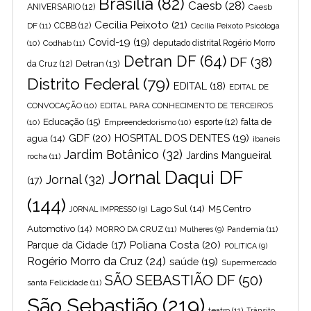
Brasília
(82)
Caesb
(28)
ANIVERSARIO
(12)
Caesb
Cecilia Peixoto
(21)
DF
(11)
CCBB
(12)
Cecília Peixoto Psicóloga
Covid-19
(19)
(10)
Codhab
(11)
deputado distrital Rogério Morro
Detran DF
(64)
DF
(38)
Detran
(13)
da Cruz
(12)
Distrito Federal
(79)
EDITAL
(18)
EDITAL DE
CONVOCAÇÃO
(10)
EDITAL PARA CONHECIMENTO DE TERCEIROS
Educação
(15)
falta de
(10)
Empreendedorismo
(10)
esporte
(12)
GDF
(20)
HOSPITAL DOS DENTES
(19)
agua
(14)
ibaneis
Jardim Botânico
(32)
Jardins Mangueiral
rocha
(11)
Jornal Daqui DF
Jornal
(32)
(17)
(144)
Lago Sul
(14)
M5 Centro
JORNAL IMPRESSO
(9)
Automotivo
(14)
MORRO DA CRUZ
(11)
Pandemia
(11)
Mulheres
(9)
Poliana Costa
(20)
Parque da Cidade
(17)
POLITICA
(9)
Rogério Morro da Cruz
(24)
saúde
(19)
Supermercado
SÃO SEBASTIÃO DF
(50)
santa Felicidade
(11)
São Sebastião
(219)
teatro
(11)
Trânsito