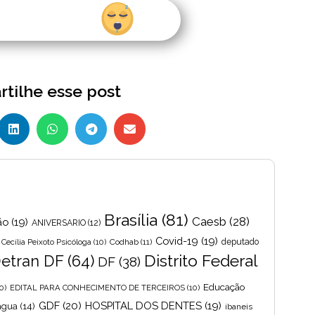
tilhe esse post
Brasília
(81)
Caesb
(28)
ão
(19)
ANIVERSARIO
(12)
Covid-19
(19)
Cecília Peixoto Psicóloga
(10)
Codhab
(11)
deputado
Distrito Federal
etran DF
(64)
DF
(38)
Educação
0)
EDITAL PARA CONHECIMENTO DE TERCEIROS
(10)
GDF
(20)
HOSPITAL DOS DENTES
(19)
 agua
(14)
ibaneis