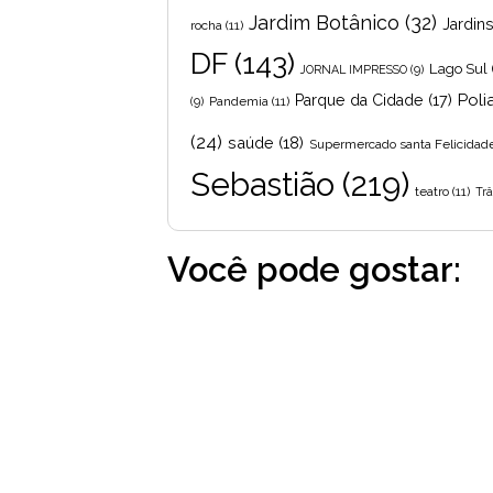
Jardim Botânico
(32)
Jardin
rocha
(11)
DF
(143)
Lago Sul
JORNAL IMPRESSO
(9)
Poli
Parque da Cidade
(17)
Pandemia
(11)
(9)
(24)
saúde
(18)
Supermercado santa Felicidad
Sebastião
(219)
teatro
(11)
Trâ
Você pode gostar: