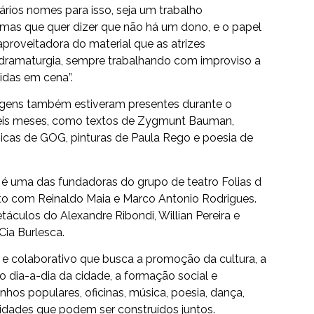
ários nomes para isso, seja um trabalho
, mas que quer dizer que não há um dono, e o papel
proveitadora do material que as atrizes
dramaturgia, sempre trabalhando com improviso a
idas em cena”.
uagens também estiveram presentes durante o
 seis meses, como textos de Zygmunt Bauman,
icas de GOG, pinturas de Paula Rego e poesia de
sta, é uma das fundadoras do grupo de teatro Folias d
nto com Reinaldo Maia e Marco Antonio Rodrigues.
áculos do Alexandre Ribondi, Willian Pereira e
Cia Burlesca.
o e colaborativo que busca a promoção da cultura, a
o dia-a-dia da cidade, a formação social e
inhos populares, oficinas, música, poesia, dança,
lidades que podem ser construídos juntos.