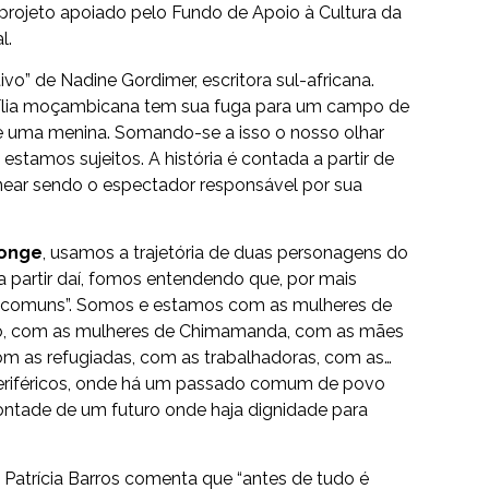
projeto apoiado pelo Fundo de Apoio à Cultura da
l.
ivo” de Nadine Gordimer, escritora sul-africana.
mília moçambicana tem sua fuga para um campo de
de uma menina. Somando-se a isso o nosso olhar
 estamos sujeitos. A história é contada a partir de
inear sendo o espectador responsável por sua
onge
, usamos a trajetória de duas personagens do
a partir daí, fomos entendendo que, por mais
as “comuns”. Somos e estamos com as mulheres de
to, com as mulheres de Chimamanda, com as mães
om as refugiadas, com as trabalhadoras, com as…
eriféricos, onde há um passado comum de povo
vontade de um futuro onde haja dignidade para
 Patrícia Barros comenta que “antes de tudo é