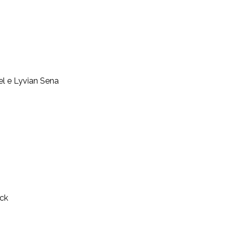
el e Lyvian Sena
ick