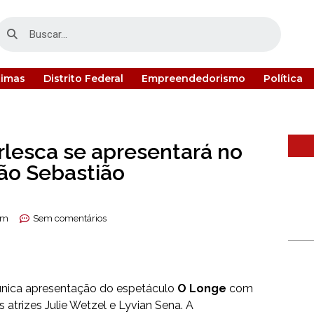
timas
Distrito Federal
Empreendedorismo
Política
rlesca se apresentará no
São Sebastião
am
Sem comentários
 única apresentação do espetáculo
O Longe
com
s atrizes Julie Wetzel e Lyvian Sena. A