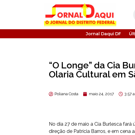
Jornal Daqui DF
Úl
“O Longe” da Cia Bu
Olaria Cultural em 
Poliana Costa
maio 24, 2017
3:57 
No dia 27 de maio a Cia Burlesca fará
direção de Patrícia Barros, e em cena a