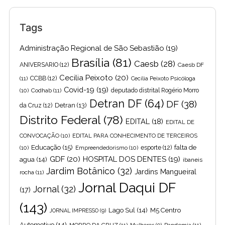
Tags
Administração Regional de São Sebastião
(19)
Brasília
(81)
Caesb
(28)
ANIVERSARIO
(12)
Caesb DF
Cecilia Peixoto
(20)
(11)
CCBB
(12)
Cecília Peixoto Psicóloga
Covid-19
(19)
(10)
Codhab
(11)
deputado distrital Rogério Morro
Detran DF
(64)
DF
(38)
Detran
(13)
da Cruz
(12)
Distrito Federal
(78)
EDITAL
(18)
EDITAL DE
CONVOCAÇÃO
(10)
EDITAL PARA CONHECIMENTO DE TERCEIROS
Educação
(15)
falta de
(10)
Empreendedorismo
(10)
esporte
(12)
GDF
(20)
HOSPITAL DOS DENTES
(19)
agua
(14)
ibaneis
Jardim Botânico
(32)
Jardins Mangueiral
rocha
(11)
Jornal Daqui DF
Jornal
(32)
(17)
(143)
Lago Sul
(14)
M5 Centro
JORNAL IMPRESSO
(9)
Automotivo
(14)
MORRO DA CRUZ
(11)
Pandemia
(11)
Mulheres
(9)