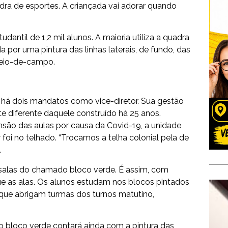
dra de esportes. A criançada vai adorar quando
ntil de 1,2 mil alunos. A maioria utiliza a quadra
a por uma pintura das linhas laterais, de fundo, das
meio-de-campo.
 há dois mandatos como vice-diretor. Sua gestão
 diferente daquele construído há 25 anos.
ão das aulas por causa da Covid-19, a unidade
foi no telhado. “Trocamos a telha colonial pela de
.
 salas do chamado bloco verde. É assim, com
ue as alas. Os alunos estudam nos blocos pintados
s que abrigam turmas dos turnos matutino,
o bloco verde contará ainda com a pintura das