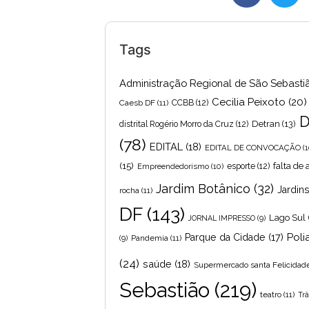
Tags
Administração Regional de São Sebasti
Cecilia Peixoto
(20)
Caesb DF
(11)
CCBB
(12)
D
Detran
(13)
distrital Rogério Morro da Cruz
(12)
(78)
EDITAL
(18)
EDITAL DE CONVOCAÇÃO
(1
(15)
falta de
Empreendedorismo
(10)
esporte
(12)
Jardim Botânico
(32)
Jardin
rocha
(11)
DF
(143)
Lago Sul
JORNAL IMPRESSO
(9)
Poli
Parque da Cidade
(17)
Pandemia
(11)
(9)
(24)
saúde
(18)
Supermercado santa Felicidad
Sebastião
(219)
teatro
(11)
Trâ