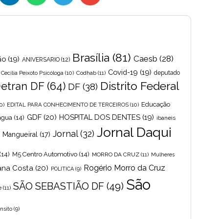
Brasília
(81)
Caesb
(28)
ão
(19)
ANIVERSARIO
(12)
Covid-19
(19)
Cecília Peixoto Psicóloga
(10)
Codhab
(11)
deputado
Distrito Federal
etran DF
(64)
DF
(38)
Educação
0)
EDITAL PARA CONHECIMENTO DE TERCEIROS
(10)
GDF
(20)
HOSPITAL DOS DENTES
(19)
 agua
(14)
ibaneis
Jornal Daqui
Jornal
(32)
s Mangueiral
(17)
(14)
M5 Centro Automotivo
(14)
MORRO DA CRUZ
(11)
Mulheres
Rogério Morro da Cruz
ana Costa
(20)
POLITICA
(9)
São
SÃO SEBASTIÃO DF
(49)
e
(11)
nsito
(9)