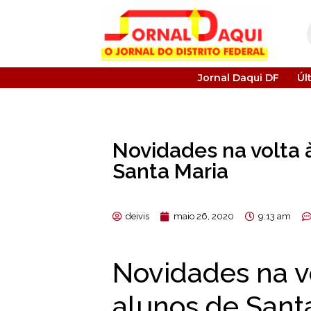
Jornal Daqui DF
Úl
Novidades na volta 
Santa Maria
deivis
maio 26, 2020
9:13 am
Novidades na vo
alunos de Sant