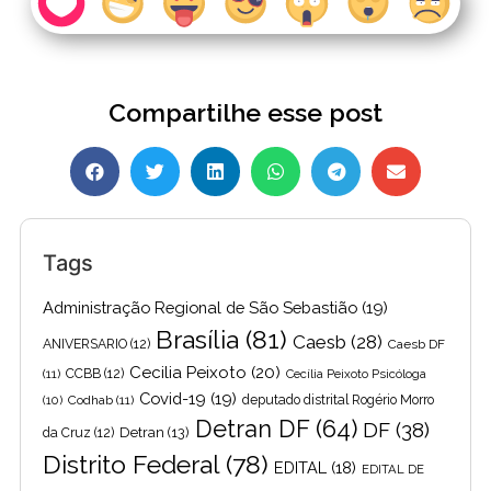
Compartilhe esse post
Tags
Administração Regional de São Sebastião
(19)
Brasília
(81)
Caesb
(28)
ANIVERSARIO
(12)
Caesb DF
Cecilia Peixoto
(20)
(11)
CCBB
(12)
Cecília Peixoto Psicóloga
Covid-19
(19)
(10)
Codhab
(11)
deputado distrital Rogério Morro
Detran DF
(64)
DF
(38)
Detran
(13)
da Cruz
(12)
Distrito Federal
(78)
EDITAL
(18)
EDITAL DE