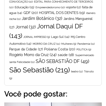
CONVOCAÇÃO
(10)
EDITAL PARA CONHECIMENTO DE TERCEIROS
Educação
(15)
falta de
(10)
Empreendedorismo
(10)
esporte
(12)
GDF
(20)
HOSPITAL DOS DENTES
(19)
agua
(14)
ibaneis
Jardim Botânico
(32)
Jardins Mangueiral
rocha
(11)
Jornal Daqui DF
Jornal
(32)
(17)
(143)
Lago Sul
(14)
M5 Centro
JORNAL IMPRESSO
(9)
Automotivo
(14)
MORRO DA CRUZ
(11)
Pandemia
(11)
Mulheres
(9)
Poliana Costa
(20)
Parque da Cidade
(17)
POLITICA
(9)
Rogério Morro da Cruz
(24)
saúde
(18)
Supermercado
SÃO SEBASTIÃO DF
(49)
santa Felicidade
(11)
São Sebastião
(219)
teatro
(11)
Trânsito
(9)
Você pode gostar: