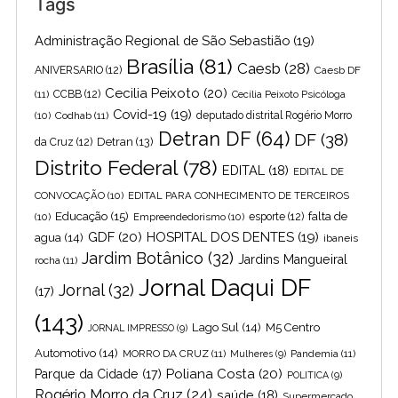
Tags
Administração Regional de São Sebastião
(19)
Brasília
(81)
Caesb
(28)
ANIVERSARIO
(12)
Caesb DF
Cecilia Peixoto
(20)
(11)
CCBB
(12)
Cecília Peixoto Psicóloga
Covid-19
(19)
(10)
Codhab
(11)
deputado distrital Rogério Morro
Detran DF
(64)
DF
(38)
Detran
(13)
da Cruz
(12)
Distrito Federal
(78)
EDITAL
(18)
EDITAL DE
CONVOCAÇÃO
(10)
EDITAL PARA CONHECIMENTO DE TERCEIROS
Educação
(15)
falta de
(10)
Empreendedorismo
(10)
esporte
(12)
GDF
(20)
HOSPITAL DOS DENTES
(19)
agua
(14)
ibaneis
Jardim Botânico
(32)
Jardins Mangueiral
rocha
(11)
Jornal Daqui DF
Jornal
(32)
(17)
(143)
Lago Sul
(14)
M5 Centro
JORNAL IMPRESSO
(9)
Automotivo
(14)
MORRO DA CRUZ
(11)
Pandemia
(11)
Mulheres
(9)
Poliana Costa
(20)
Parque da Cidade
(17)
POLITICA
(9)
Rogério Morro da Cruz
(24)
saúde
(18)
Supermercado