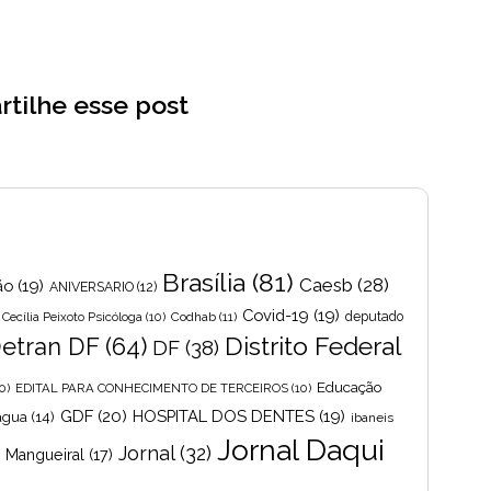
tilhe esse post
Brasília
(81)
Caesb
(28)
ão
(19)
ANIVERSARIO
(12)
Covid-19
(19)
Cecília Peixoto Psicóloga
(10)
Codhab
(11)
deputado
Distrito Federal
etran DF
(64)
DF
(38)
Educação
0)
EDITAL PARA CONHECIMENTO DE TERCEIROS
(10)
GDF
(20)
HOSPITAL DOS DENTES
(19)
 agua
(14)
ibaneis
Jornal Daqui
Jornal
(32)
s Mangueiral
(17)