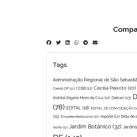
Compar
Tags
Administração Regional de São Sebasti
Cecilia Peixoto
(20)
Caesb DF
(11)
CCBB
(12)
D
Detran
(13)
distrital Rogério Morro da Cruz
(12)
(78)
EDITAL
(18)
EDITAL DE CONVOCAÇÃO
(1
(15)
falta de
Empreendedorismo
(10)
esporte
(12)
Jardim Botânico
(32)
Jardin
rocha
(11)