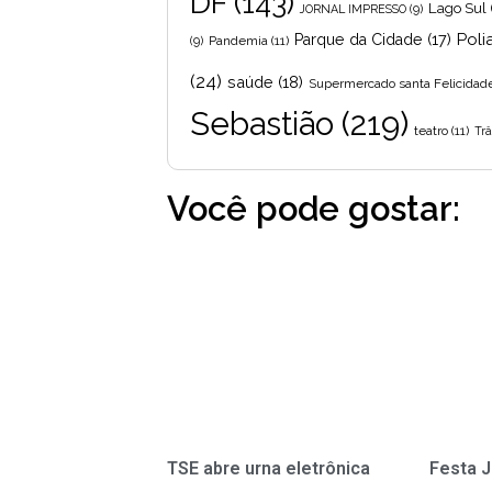
DF
(143)
Lago Sul
JORNAL IMPRESSO
(9)
Poli
Parque da Cidade
(17)
Pandemia
(11)
(9)
(24)
saúde
(18)
Supermercado santa Felicidad
Sebastião
(219)
teatro
(11)
Trâ
Você pode gostar:
TSE abre urna eletrônica
Festa J