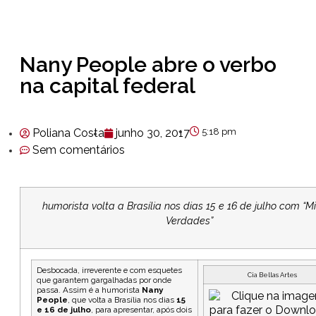
Nany People abre o verbo
na capital federal
Poliana Costa
junho 30, 2017
5:18 pm
Sem comentários
humorista volta a Brasília nos dias 15 e 16 de julho com “M
Verdades”
Desbocada, irreverente e com esquetes
Cia Bellas Artes
que garantem gargalhadas por onde
passa. Assim é a humorista
Nany
People
, que volta a Brasília nos dias
15
e 16 de julho
, para apresentar, após dois