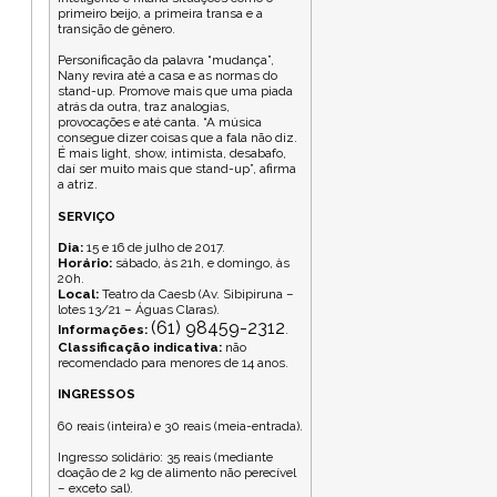
primeiro beijo, a primeira transa e a
transição de gênero.
Personificação da palavra “mudança”,
Nany revira até a casa e as normas do
stand-up. Promove mais que uma piada
atrás da outra, traz analogias,
provocações e até canta. “A música
consegue dizer coisas que a fala não diz.
É mais light, show, intimista, desabafo,
daí ser muito mais que stand-up”, afirma
a atriz.
SERVIÇO
Dia:
15 e 16 de julho de 2017.
Horário:
sábado, às 21h, e domingo, às
20h.
Local:
Teatro da Caesb (Av. Sibipiruna –
lotes 13/21 – Águas Claras).
(61) 98459-2312
Informações:
.
Classificação indicativa:
não
recomendado para menores de 14 anos.
INGRESSOS
60 reais (inteira) e 30 reais (meia-entrada).
Ingresso solidário: 35 reais (mediante
doação de 2 kg de alimento não perecível
– exceto sal).