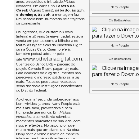
anos, o espetáculo intitulado
Minhas
verdades
. Em cartaz no
Teatro da
Nany People
Caesb
(Águas Claras),
sábado, às 21h,
e domingo, às 20h
, a montagem faz
um passeio bem-humorado pela trajetória
Cia Bellas Artes
da comediante.
Os ingressos, que custam 60 reais
(inteira) e 30 reais (meia-entrada), estão à
venda em pontos como a bilheteria do
teatro, as lojas físicas da Bilheteria Digital
Nany People
ou na Óticas Carol. Quem preferir,
também poderá adquirir pelo
www.bilheteriadigital.com
Cia Bellas Artes
site
.
Clientes do Banco BRB – parceiro do
projeto Cerrado Riso–, pagam 25 reais.
Para doadores de 2 kg de alimentos não
perecíveis, o ingresso solidário sai a 35
reais. Todos os produtos arrecadados
Nany People
serão doados a instituições beneficentes
do Distrito Federal.
Ao chegar a “segunda puberdade”, aos
bem-vividos 51 anos, Nany People está
mais abusada, provocadora e bem-
humorada que nunca. Em
Minhas
verdades
, a comediante relembra
momentos marcantes de sua vida, com
risos e reflexões. No palco, promove
muito mais que um stand-up. Na obra,
Nany solta o verbo e revela de maneira
inteligente e hilária situações como o