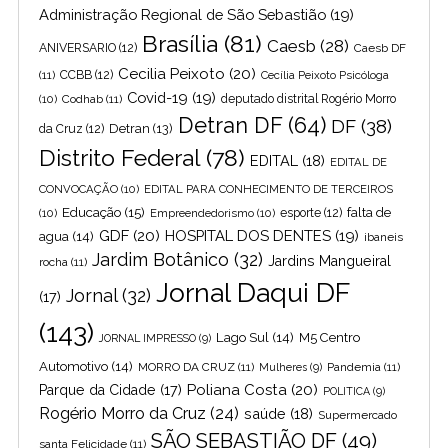
Administração Regional de São Sebastião
(19)
Brasília
(81)
Caesb
(28)
ANIVERSARIO
(12)
Caesb DF
Cecilia Peixoto
(20)
(11)
CCBB
(12)
Cecília Peixoto Psicóloga
Covid-19
(19)
(10)
Codhab
(11)
deputado distrital Rogério Morro
Detran DF
(64)
DF
(38)
Detran
(13)
da Cruz
(12)
Distrito Federal
(78)
EDITAL
(18)
EDITAL DE
CONVOCAÇÃO
(10)
EDITAL PARA CONHECIMENTO DE TERCEIROS
Educação
(15)
falta de
(10)
Empreendedorismo
(10)
esporte
(12)
GDF
(20)
HOSPITAL DOS DENTES
(19)
agua
(14)
ibaneis
Jardim Botânico
(32)
Jardins Mangueiral
rocha
(11)
Jornal Daqui DF
Jornal
(32)
(17)
(143)
Lago Sul
(14)
M5 Centro
JORNAL IMPRESSO
(9)
Automotivo
(14)
MORRO DA CRUZ
(11)
Pandemia
(11)
Mulheres
(9)
Poliana Costa
(20)
Parque da Cidade
(17)
POLITICA
(9)
Rogério Morro da Cruz
(24)
saúde
(18)
Supermercado
SÃO SEBASTIÃO DF
(49)
santa Felicidade
(11)