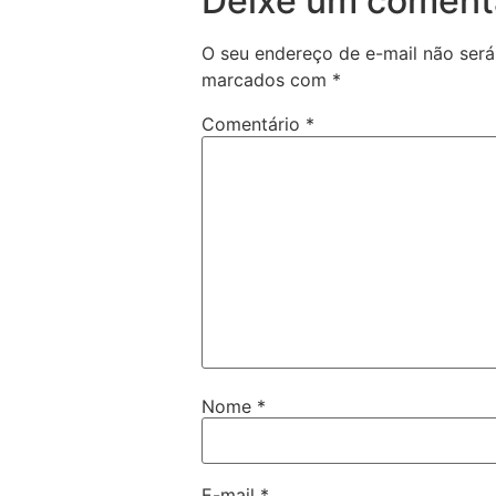
Deixe um coment
O seu endereço de e-mail não será
marcados com
*
Comentário
*
Nome
*
E-mail
*