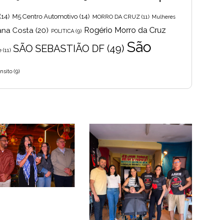
(14)
M5 Centro Automotivo
(14)
MORRO DA CRUZ
(11)
Mulheres
Rogério Morro da Cruz
ana Costa
(20)
POLITICA
(9)
São
SÃO SEBASTIÃO DF
(49)
e
(11)
nsito
(9)