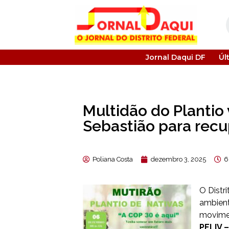
Jornal Daqui DF
Úl
Multidão do Plantio 
Sebastião para recu
Poliana Costa
dezembro 3, 2025
6
O Distr
ambient
movimen
PELIV 