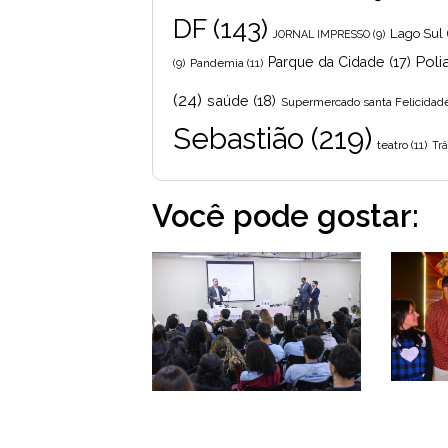
DF
(143)
Lago Sul
JORNAL IMPRESSO
(9)
Poli
Parque da Cidade
(17)
Pandemia
(11)
(9)
(24)
saúde
(18)
Supermercado santa Felicidad
Sebastião
(219)
teatro
(11)
Trâ
Você pode gostar: