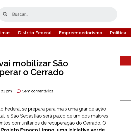
timas
Distrito Federal
Empreendedorismo
Política
vai mobilizar São
perar o Cerrado
:01 pm
Sem comentários
ito Federal se prepara para mais uma grande ação
al, e São Sebastião será palco de um dos maiores
tos comunitários de recuperação do Cerrado. O
– Projeto Espaço Limpo, uma iniciativa verde
,