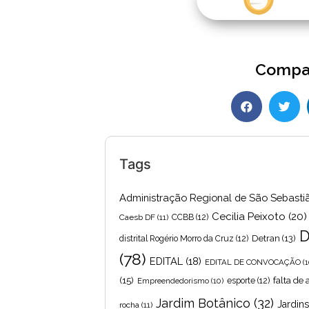
Compar
Tags
Administração Regional de São Sebasti
Cecilia Peixoto
(20)
Caesb DF
(11)
CCBB
(12)
D
Detran
(13)
distrital Rogério Morro da Cruz
(12)
(78)
EDITAL
(18)
EDITAL DE CONVOCAÇÃO
(1
(15)
falta de
Empreendedorismo
(10)
esporte
(12)
Jardim Botânico
(32)
Jardin
rocha
(11)