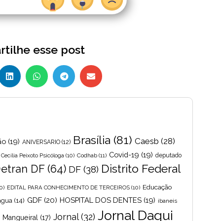
tilhe esse post
Brasília
(81)
Caesb
(28)
ão
(19)
ANIVERSARIO
(12)
Covid-19
(19)
Cecília Peixoto Psicóloga
(10)
Codhab
(11)
deputado
Distrito Federal
etran DF
(64)
DF
(38)
Educação
0)
EDITAL PARA CONHECIMENTO DE TERCEIROS
(10)
GDF
(20)
HOSPITAL DOS DENTES
(19)
 agua
(14)
ibaneis
Jornal Daqui
Jornal
(32)
s Mangueiral
(17)