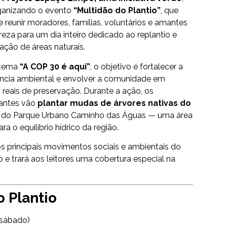
ganizando o evento
“Multidão do Plantio”
, que
 reunir moradores, famílias, voluntários e amantes
reza para um dia inteiro dedicado ao replantio e
zação de áreas naturais.
 tema
“A COP 30 é aqui”
, o objetivo é fortalecer a
ncia ambiental e envolver a comunidade em
s reais de preservação. Durante a ação, os
pantes vão
plantar mudas de árvores nativas do
do Parque Urbano Caminho das Águas — uma área
a o equilíbrio hídrico da região.
s principais movimentos sociais e ambientais do
 e trará aos leitores uma cobertura especial na
o Plantio
sábado)