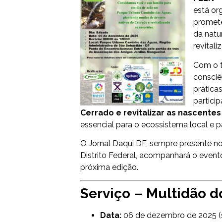
está or
promete
da natu
revitali
Com o
consciê
prática
partici
Cerrado e revitalizar as nascentes
essencial para o ecossistema local e par
O Jornal Daqui DF, sempre presente no
Distrito Federal, acompanhará o evento
próxima edição.
Serviço – Multidão d
Data:
06 de dezembro de 2025 (