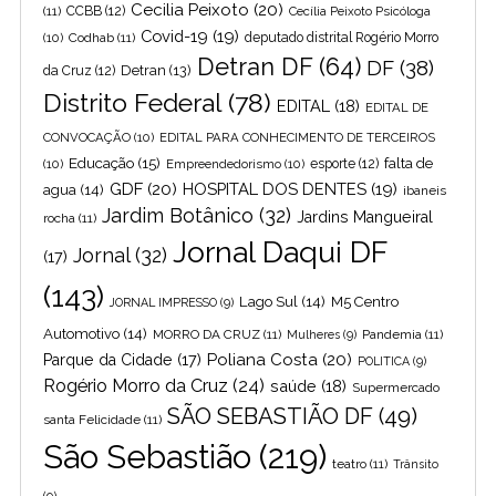
Cecilia Peixoto
(20)
(11)
CCBB
(12)
Cecília Peixoto Psicóloga
Covid-19
(19)
(10)
Codhab
(11)
deputado distrital Rogério Morro
Detran DF
(64)
DF
(38)
Detran
(13)
da Cruz
(12)
Distrito Federal
(78)
EDITAL
(18)
EDITAL DE
CONVOCAÇÃO
(10)
EDITAL PARA CONHECIMENTO DE TERCEIROS
Educação
(15)
falta de
(10)
Empreendedorismo
(10)
esporte
(12)
GDF
(20)
HOSPITAL DOS DENTES
(19)
agua
(14)
ibaneis
Jardim Botânico
(32)
Jardins Mangueiral
rocha
(11)
Jornal Daqui DF
Jornal
(32)
(17)
(143)
Lago Sul
(14)
M5 Centro
JORNAL IMPRESSO
(9)
Automotivo
(14)
MORRO DA CRUZ
(11)
Pandemia
(11)
Mulheres
(9)
Poliana Costa
(20)
Parque da Cidade
(17)
POLITICA
(9)
Rogério Morro da Cruz
(24)
saúde
(18)
Supermercado
SÃO SEBASTIÃO DF
(49)
santa Felicidade
(11)
São Sebastião
(219)
teatro
(11)
Trânsito
(9)