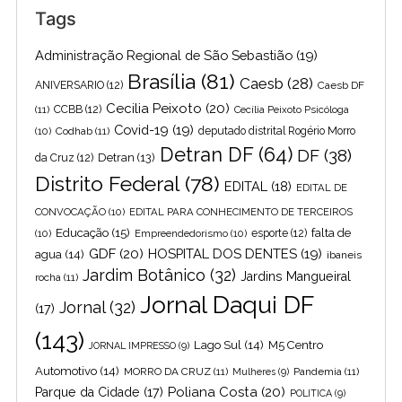
Tags
Administração Regional de São Sebastião
(19)
Brasília
(81)
Caesb
(28)
ANIVERSARIO
(12)
Caesb DF
Cecilia Peixoto
(20)
(11)
CCBB
(12)
Cecília Peixoto Psicóloga
Covid-19
(19)
(10)
Codhab
(11)
deputado distrital Rogério Morro
Detran DF
(64)
DF
(38)
Detran
(13)
da Cruz
(12)
Distrito Federal
(78)
EDITAL
(18)
EDITAL DE
CONVOCAÇÃO
(10)
EDITAL PARA CONHECIMENTO DE TERCEIROS
Educação
(15)
falta de
(10)
Empreendedorismo
(10)
esporte
(12)
GDF
(20)
HOSPITAL DOS DENTES
(19)
agua
(14)
ibaneis
Jardim Botânico
(32)
Jardins Mangueiral
rocha
(11)
Jornal Daqui DF
Jornal
(32)
(17)
(143)
Lago Sul
(14)
M5 Centro
JORNAL IMPRESSO
(9)
Automotivo
(14)
MORRO DA CRUZ
(11)
Pandemia
(11)
Mulheres
(9)
Poliana Costa
(20)
Parque da Cidade
(17)
POLITICA
(9)