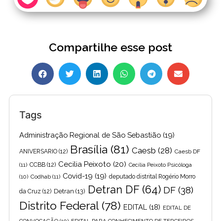
Compartilhe esse post
Tags
Administração Regional de São Sebastião
(19)
Brasília
(81)
Caesb
(28)
ANIVERSARIO
(12)
Caesb DF
Cecilia Peixoto
(20)
(11)
CCBB
(12)
Cecília Peixoto Psicóloga
Covid-19
(19)
(10)
Codhab
(11)
deputado distrital Rogério Morro
Detran DF
(64)
DF
(38)
Detran
(13)
da Cruz
(12)
Distrito Federal
(78)
EDITAL
(18)
EDITAL DE
CONVOCAÇÃO
(10)
EDITAL PARA CONHECIMENTO DE TERCEIROS