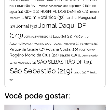
Educação
(15)
falta de
(10)
Empreendedorismo
(10)
esporte
(12)
GDF
(20)
HOSPITAL DOS DENTES
(19)
agua
(14)
ibaneis
Jardim Botânico
(32)
Jardins Mangueiral
rocha
(11)
Jornal Daqui DF
Jornal
(32)
(17)
(143)
Lago Sul
(14)
M5 Centro
JORNAL IMPRESSO
(9)
Automotivo
(14)
MORRO DA CRUZ
(11)
Pandemia
(11)
Mulheres
(9)
Poliana Costa
(20)
Parque da Cidade
(17)
POLITICA
(9)
Rogério Morro da Cruz
(24)
saúde
(18)
Supermercado
SÃO SEBASTIÃO DF
(49)
santa Felicidade
(11)
São Sebastião
(219)
teatro
(11)
Trânsito
(9)
Você pode gostar: