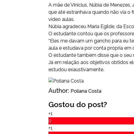
A mãe de Vinicius, Núbia de Menezes, 4
que até estranhava quando não via o f
vídeo aulas.
Núbia agradeceu Maria Egilde, da Esco
O estudante contou que os professores
“Eles me davam um gancho para eu ter
aula e estudava por conta própria em c
O estudante também disse que o seu maio
Já em relação aos objetivos obtidos e
estudou exaustivamente.
Author:
Poliana Costa
Gostou do post?
+1
0
+1