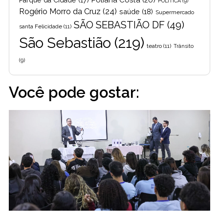
POLITICA
(9)
Rogério Morro da Cruz
(24)
saúde
(18)
Supermercado
SÃO SEBASTIÃO DF
(49)
santa Felicidade
(11)
São Sebastião
(219)
teatro
(11)
Trânsito
(9)
Você pode gostar: