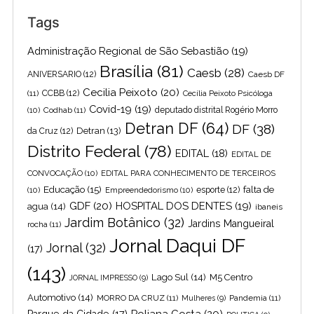
Tags
Administração Regional de São Sebastião
(19)
Brasília
(81)
Caesb
(28)
ANIVERSARIO
(12)
Caesb DF
Cecilia Peixoto
(20)
(11)
CCBB
(12)
Cecília Peixoto Psicóloga
Covid-19
(19)
(10)
Codhab
(11)
deputado distrital Rogério Morro
Detran DF
(64)
DF
(38)
Detran
(13)
da Cruz
(12)
Distrito Federal
(78)
EDITAL
(18)
EDITAL DE
CONVOCAÇÃO
(10)
EDITAL PARA CONHECIMENTO DE TERCEIROS
Educação
(15)
falta de
(10)
Empreendedorismo
(10)
esporte
(12)
GDF
(20)
HOSPITAL DOS DENTES
(19)
agua
(14)
ibaneis
Jardim Botânico
(32)
Jardins Mangueiral
rocha
(11)
Jornal Daqui DF
Jornal
(32)
(17)
(143)
Lago Sul
(14)
M5 Centro
JORNAL IMPRESSO
(9)
Automotivo
(14)
MORRO DA CRUZ
(11)
Pandemia
(11)
Mulheres
(9)
Poliana Costa
(20)
Parque da Cidade
(17)