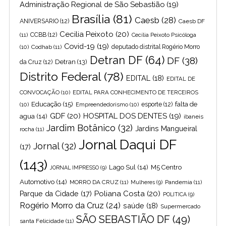
Administração Regional de São Sebastião
(19)
Brasília
(81)
Caesb
(28)
ANIVERSARIO
(12)
Caesb DF
Cecilia Peixoto
(20)
(11)
CCBB
(12)
Cecília Peixoto Psicóloga
Covid-19
(19)
(10)
Codhab
(11)
deputado distrital Rogério Morro
Detran DF
(64)
DF
(38)
Detran
(13)
da Cruz
(12)
Distrito Federal
(78)
EDITAL
(18)
EDITAL DE
CONVOCAÇÃO
(10)
EDITAL PARA CONHECIMENTO DE TERCEIROS
Educação
(15)
falta de
(10)
Empreendedorismo
(10)
esporte
(12)
GDF
(20)
HOSPITAL DOS DENTES
(19)
agua
(14)
ibaneis
Jardim Botânico
(32)
Jardins Mangueiral
rocha
(11)
Jornal Daqui DF
Jornal
(32)
(17)
(143)
Lago Sul
(14)
M5 Centro
JORNAL IMPRESSO
(9)
Automotivo
(14)
MORRO DA CRUZ
(11)
Pandemia
(11)
Mulheres
(9)
Poliana Costa
(20)
Parque da Cidade
(17)
POLITICA
(9)
Rogério Morro da Cruz
(24)
saúde
(18)
Supermercado
SÃO SEBASTIÃO DF
(49)
santa Felicidade
(11)