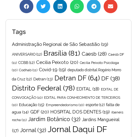
Tags
Administração Regional de São Sebastião
(19)
Brasília
(81)
Caesb
(28)
ANIVERSARIO
(12)
Caesb DF
Cecilia Peixoto
(20)
(11)
CCBB
(12)
Cecília Peixoto Psicóloga
Covid-19
(19)
(10)
Codhab
(11)
deputado distrital Rogério Morro
Detran DF
(64)
DF
(38)
Detran
(13)
da Cruz
(12)
Distrito Federal
(78)
EDITAL
(18)
EDITAL DE
CONVOCAÇÃO
(10)
EDITAL PARA CONHECIMENTO DE TERCEIROS
Educação
(15)
falta de
(10)
Empreendedorismo
(10)
esporte
(12)
GDF
(20)
HOSPITAL DOS DENTES
(19)
agua
(14)
ibaneis
Jardim Botânico
(32)
Jardins Mangueiral
rocha
(11)
Jornal Daqui DF
Jornal
(32)
(17)