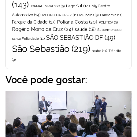
(143)
Lago Sul
(14)
M5 Centro
JORNAL IMPRESSO
(9)
Automotivo
(14)
MORRO DA CRUZ
(11)
Pandemia
(11)
Mulheres
(9)
Poliana Costa
(20)
Parque da Cidade
(17)
POLITICA
(9)
Rogério Morro da Cruz
(24)
saúde
(18)
Supermercado
SÃO SEBASTIÃO DF
(49)
santa Felicidade
(11)
São Sebastião
(219)
teatro
(11)
Trânsito
(9)
Você pode gostar: