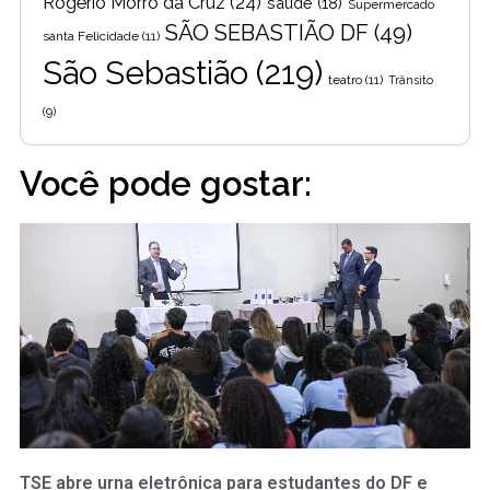
Rogério Morro da Cruz
(24)
saúde
(18)
Supermercado
SÃO SEBASTIÃO DF
(49)
santa Felicidade
(11)
São Sebastião
(219)
teatro
(11)
Trânsito
(9)
Você pode gostar:
TSE abre urna eletrônica para estudantes do DF e