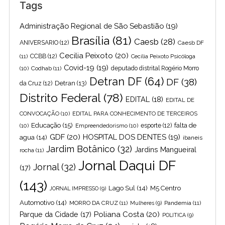
Tags
Administração Regional de São Sebastião
(19)
Brasília
(81)
Caesb
(28)
ANIVERSARIO
(12)
Caesb DF
Cecilia Peixoto
(20)
(11)
CCBB
(12)
Cecília Peixoto Psicóloga
Covid-19
(19)
(10)
Codhab
(11)
deputado distrital Rogério Morro
Detran DF
(64)
DF
(38)
Detran
(13)
da Cruz
(12)
Distrito Federal
(78)
EDITAL
(18)
EDITAL DE
CONVOCAÇÃO
(10)
EDITAL PARA CONHECIMENTO DE TERCEIROS
Educação
(15)
falta de
(10)
Empreendedorismo
(10)
esporte
(12)
GDF
(20)
HOSPITAL DOS DENTES
(19)
agua
(14)
ibaneis
Jardim Botânico
(32)
Jardins Mangueiral
rocha
(11)
Jornal Daqui DF
Jornal
(32)
(17)
(143)
Lago Sul
(14)
M5 Centro
JORNAL IMPRESSO
(9)
Automotivo
(14)
MORRO DA CRUZ
(11)
Pandemia
(11)
Mulheres
(9)
Poliana Costa
(20)
Parque da Cidade
(17)
POLITICA
(9)