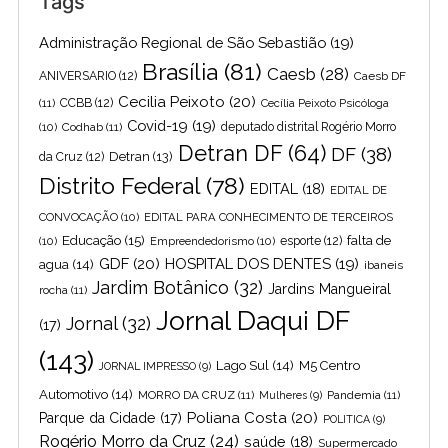
Tags
Administração Regional de São Sebastião
(19)
Brasília
(81)
Caesb
(28)
ANIVERSARIO
(12)
Caesb DF
Cecilia Peixoto
(20)
(11)
CCBB
(12)
Cecília Peixoto Psicóloga
Covid-19
(19)
(10)
Codhab
(11)
deputado distrital Rogério Morro
Detran DF
(64)
DF
(38)
Detran
(13)
da Cruz
(12)
Distrito Federal
(78)
EDITAL
(18)
EDITAL DE
CONVOCAÇÃO
(10)
EDITAL PARA CONHECIMENTO DE TERCEIROS
Educação
(15)
falta de
(10)
Empreendedorismo
(10)
esporte
(12)
GDF
(20)
HOSPITAL DOS DENTES
(19)
agua
(14)
ibaneis
Jardim Botânico
(32)
Jardins Mangueiral
rocha
(11)
Jornal Daqui DF
Jornal
(32)
(17)
(143)
Lago Sul
(14)
M5 Centro
JORNAL IMPRESSO
(9)
Automotivo
(14)
MORRO DA CRUZ
(11)
Pandemia
(11)
Mulheres
(9)
Poliana Costa
(20)
Parque da Cidade
(17)
POLITICA
(9)
Rogério Morro da Cruz
(24)
saúde
(18)
Supermercado