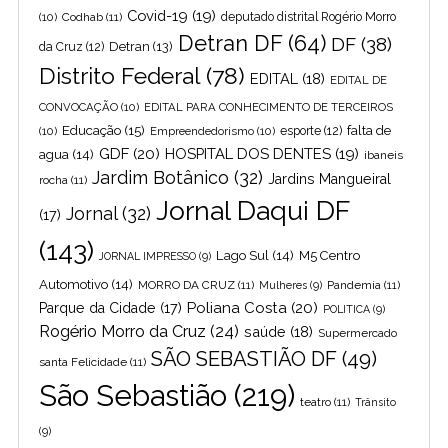
Covid-19
(19)
(10)
Codhab
(11)
deputado distrital Rogério Morro
Detran DF
(64)
DF
(38)
Detran
(13)
da Cruz
(12)
Distrito Federal
(78)
EDITAL
(18)
EDITAL DE
CONVOCAÇÃO
(10)
EDITAL PARA CONHECIMENTO DE TERCEIROS
Educação
(15)
falta de
(10)
Empreendedorismo
(10)
esporte
(12)
GDF
(20)
HOSPITAL DOS DENTES
(19)
agua
(14)
ibaneis
Jardim Botânico
(32)
Jardins Mangueiral
rocha
(11)
Jornal Daqui DF
Jornal
(32)
(17)
(143)
Lago Sul
(14)
M5 Centro
JORNAL IMPRESSO
(9)
Automotivo
(14)
MORRO DA CRUZ
(11)
Pandemia
(11)
Mulheres
(9)
Poliana Costa
(20)
Parque da Cidade
(17)
POLITICA
(9)
Rogério Morro da Cruz
(24)
saúde
(18)
Supermercado
SÃO SEBASTIÃO DF
(49)
santa Felicidade
(11)
São Sebastião
(219)
teatro
(11)
Trânsito
(9)