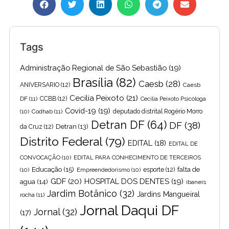
Tags
Administração Regional de São Sebastião
(19)
Brasília
(82)
Caesb
(28)
ANIVERSARIO
(12)
Caesb
Cecilia Peixoto
(21)
DF
(11)
CCBB
(12)
Cecília Peixoto Psicóloga
Covid-19
(19)
(10)
Codhab
(11)
deputado distrital Rogério Morro
Detran DF
(64)
DF
(38)
Detran
(13)
da Cruz
(12)
Distrito Federal
(79)
EDITAL
(18)
EDITAL DE
CONVOCAÇÃO
(10)
EDITAL PARA CONHECIMENTO DE TERCEIROS
Educação
(15)
falta de
(10)
Empreendedorismo
(10)
esporte
(12)
GDF
(20)
HOSPITAL DOS DENTES
(19)
agua
(14)
ibaneis
Jardim Botânico
(32)
Jardins Mangueiral
rocha
(11)
Jornal Daqui DF
Jornal
(32)
(17)