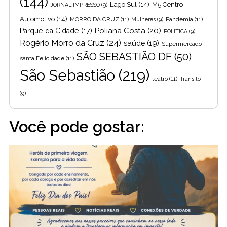
(144)
Lago Sul
(14)
M5 Centro
JORNAL IMPRESSO
(9)
Automotivo
(14)
MORRO DA CRUZ
(11)
Pandemia
(11)
Mulheres
(9)
Poliana Costa
(20)
Parque da Cidade
(17)
POLITICA
(9)
Rogério Morro da Cruz
(24)
saúde
(19)
Supermercado
SÃO SEBASTIÃO DF
(50)
santa Felicidade
(11)
São Sebastião
(219)
teatro
(11)
Trânsito
(9)
Você pode gostar: