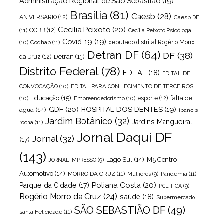
Administração Regional de São Sebastião
(19)
Brasília
(81)
Caesb
(28)
ANIVERSARIO
(12)
Caesb DF
Cecilia Peixoto
(20)
(11)
CCBB
(12)
Cecília Peixoto Psicóloga
Covid-19
(19)
(10)
Codhab
(11)
deputado distrital Rogério Morro
Detran DF
(64)
DF
(38)
Detran
(13)
da Cruz
(12)
Distrito Federal
(78)
EDITAL
(18)
EDITAL DE
CONVOCAÇÃO
(10)
EDITAL PARA CONHECIMENTO DE TERCEIROS
Educação
(15)
falta de
(10)
Empreendedorismo
(10)
esporte
(12)
GDF
(20)
HOSPITAL DOS DENTES
(19)
agua
(14)
ibaneis
Jardim Botânico
(32)
Jardins Mangueiral
rocha
(11)
Jornal Daqui DF
Jornal
(32)
(17)
(143)
Lago Sul
(14)
M5 Centro
JORNAL IMPRESSO
(9)
Automotivo
(14)
MORRO DA CRUZ
(11)
Pandemia
(11)
Mulheres
(9)
Poliana Costa
(20)
Parque da Cidade
(17)
POLITICA
(9)
Rogério Morro da Cruz
(24)
saúde
(18)
Supermercado
SÃO SEBASTIÃO DF
(49)
santa Felicidade
(11)