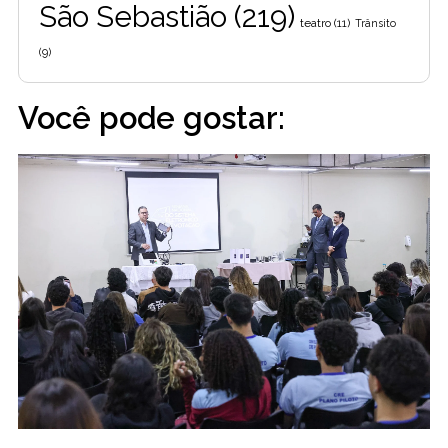
São Sebastião
(219)
teatro
(11)
Trânsito
(9)
Você pode gostar: