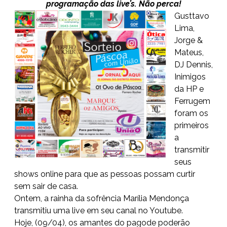
programação das live’s. Não perca!
Gusttavo
Lima,
Jorge &
Mateus,
DJ Dennis,
Inimigos
da HP e
Ferrugem
foram os
primeiros
a
transmitir
seus
shows online para que as pessoas possam curtir
sem sair de casa.
Ontem, a rainha da sofrência Marília Mendonça
transmitiu uma live em seu canal no Youtube.
Hoje, (09/04), os amantes do pagode poderão