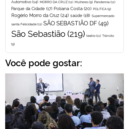
Automotivo
(14)
MORRO DA CRUZ
(11)
Pandemia
(11)
Mulheres
(9)
Poliana Costa
(20)
Parque da Cidade
(17)
POLITICA
(9)
Rogério Morro da Cruz
(24)
saúde
(18)
Supermercado
SÃO SEBASTIÃO DF
(49)
santa Felicidade
(11)
São Sebastião
(219)
teatro
(11)
Trânsito
(9)
Você pode gostar: