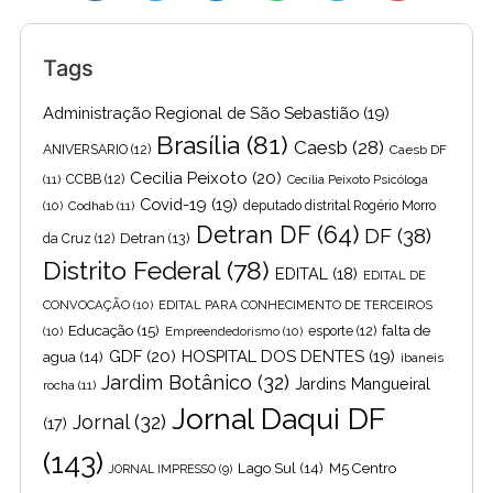
Tags
Administração Regional de São Sebastião
(19)
Brasília
(81)
Caesb
(28)
ANIVERSARIO
(12)
Caesb DF
Cecilia Peixoto
(20)
(11)
CCBB
(12)
Cecília Peixoto Psicóloga
Covid-19
(19)
(10)
Codhab
(11)
deputado distrital Rogério Morro
Detran DF
(64)
DF
(38)
Detran
(13)
da Cruz
(12)
Distrito Federal
(78)
EDITAL
(18)
EDITAL DE
CONVOCAÇÃO
(10)
EDITAL PARA CONHECIMENTO DE TERCEIROS
Educação
(15)
falta de
(10)
Empreendedorismo
(10)
esporte
(12)
GDF
(20)
HOSPITAL DOS DENTES
(19)
agua
(14)
ibaneis
Jardim Botânico
(32)
Jardins Mangueiral
rocha
(11)
Jornal Daqui DF
Jornal
(32)
(17)
(143)
Lago Sul
(14)
M5 Centro
JORNAL IMPRESSO
(9)