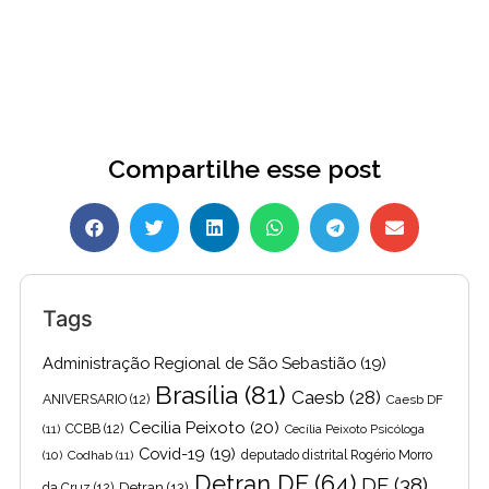
Compartilhe esse post
Tags
Administração Regional de São Sebastião
(19)
Brasília
(81)
Caesb
(28)
ANIVERSARIO
(12)
Caesb DF
Cecilia Peixoto
(20)
(11)
CCBB
(12)
Cecília Peixoto Psicóloga
Covid-19
(19)
(10)
Codhab
(11)
deputado distrital Rogério Morro
Detran DF
(64)
DF
(38)
Detran
(13)
da Cruz
(12)