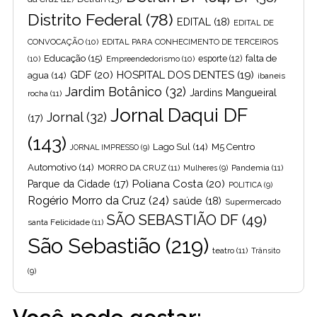
Distrito Federal
(78)
EDITAL
(18)
EDITAL DE
CONVOCAÇÃO
(10)
EDITAL PARA CONHECIMENTO DE TERCEIROS
Educação
(15)
falta de
(10)
Empreendedorismo
(10)
esporte
(12)
GDF
(20)
HOSPITAL DOS DENTES
(19)
agua
(14)
ibaneis
Jardim Botânico
(32)
Jardins Mangueiral
rocha
(11)
Jornal Daqui DF
Jornal
(32)
(17)
(143)
Lago Sul
(14)
M5 Centro
JORNAL IMPRESSO
(9)
Automotivo
(14)
MORRO DA CRUZ
(11)
Pandemia
(11)
Mulheres
(9)
Poliana Costa
(20)
Parque da Cidade
(17)
POLITICA
(9)
Rogério Morro da Cruz
(24)
saúde
(18)
Supermercado
SÃO SEBASTIÃO DF
(49)
santa Felicidade
(11)
São Sebastião
(219)
teatro
(11)
Trânsito
(9)