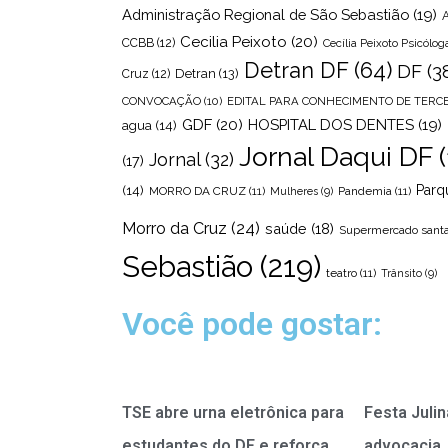
Administração Regional de São Sebastião
(19)
Cecilia Peixoto
(20)
CCBB
(12)
Cecília Peixoto Psicólog
Detran DF
(64)
DF
(3
Detran
(13)
Cruz
(12)
CONVOCAÇÃO
(10)
EDITAL PARA CONHECIMENTO DE TERC
GDF
(20)
HOSPITAL DOS DENTES
(19)
agua
(14)
Jornal Daqui DF
(
Jornal
(32)
(17)
Parq
(14)
MORRO DA CRUZ
(11)
Pandemia
(11)
Mulheres
(9)
Morro da Cruz
(24)
saúde
(18)
Supermercado santa
Sebastião
(219)
teatro
(11)
Trânsito
(9)
Você pode gostar:
TSE abre urna eletrônica para
Festa Julin
estudantes do DF e reforça
advocacia