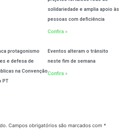
solidariedade e amplia apoio às
pessoas com deficiência
Confira »
aca protagonismo
Eventos alteram o trânsito
es e defesa de
neste fim de semana
públicas na Convenção
Confira »
o PT
do.
Campos obrigatórios são marcados com
*