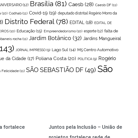
Brasília
(81)
Caesb
(28)
ANIVERSARIO
(12)
Caesb DF
(11)
Covid-19
(19)
a
(10)
Codhab
(11)
deputado distrital Rogério Morro da
Distrito Federal
(78)
8)
EDITAL
(18)
EDITAL DE
Educação
(15)
falta de
EIROS
(10)
Empreendedorismo
(10)
esporte
(12)
Jardim Botânico
(32)
Jardins Mangueiral
ibaneis rocha
(11)
143)
Lago Sul
(14)
M5 Centro Automotivo
JORNAL IMPRESSO
(9)
Rogério
Poliana Costa
(20)
ue da Cidade
(17)
POLITICA
(9)
São
SÃO SEBASTIÃO DF
(49)
 Felicidade
(11)
a fortalece
Juntos pela Inclusão – União de
projetos fortalece rede de