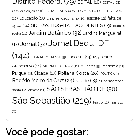
Distrito Federal
(79)
EDITAL
(18)
EDITAL DE
CONVOCAÇÃO
(10)
EDITAL PARA CONHECIMENTO DE TERCEIROS
Educação
(15)
falta de
(10)
Empreendedorismo
(10)
esporte
(12)
GDF
(20)
HOSPITAL DOS DENTES
(19)
agua
(14)
ibaneis
Jardim Botânico
(32)
Jardins Mangueiral
rocha
(11)
Jornal Daqui DF
Jornal
(32)
(17)
(144)
Lago Sul
(14)
M5 Centro
JORNAL IMPRESSO
(9)
Automotivo
(14)
MORRO DA CRUZ
(11)
Pandemia
(11)
Mulheres
(9)
Poliana Costa
(20)
Parque da Cidade
(17)
POLITICA
(9)
Rogério Morro da Cruz
(24)
saúde
(19)
Supermercado
SÃO SEBASTIÃO DF
(50)
santa Felicidade
(11)
São Sebastião
(219)
teatro
(11)
Trânsito
(9)
Você pode gostar: