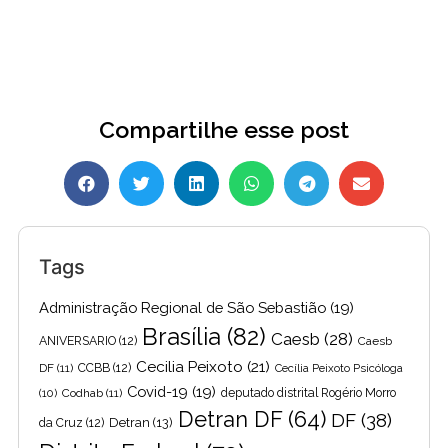
Compartilhe esse post
Tags
Administração Regional de São Sebastião
(19)
Brasília
(82)
Caesb
(28)
ANIVERSARIO
(12)
Caesb
Cecilia Peixoto
(21)
DF
(11)
CCBB
(12)
Cecília Peixoto Psicóloga
Covid-19
(19)
(10)
Codhab
(11)
deputado distrital Rogério Morro
Detran DF
(64)
DF
(38)
Detran
(13)
da Cruz
(12)