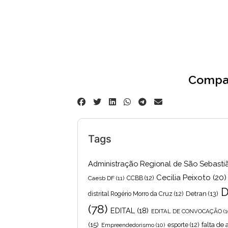
1
Compar
Tags
Administração Regional de São Sebasti
Cecilia Peixoto
(20)
Caesb DF
(11)
CCBB
(12)
D
Detran
(13)
distrital Rogério Morro da Cruz
(12)
(78)
EDITAL
(18)
EDITAL DE CONVOCAÇÃO
(1
(15)
falta de
Empreendedorismo
(10)
esporte
(12)