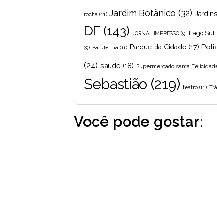
Jardim Botânico
(32)
Jardin
rocha
(11)
DF
(143)
Lago Sul
JORNAL IMPRESSO
(9)
Poli
Parque da Cidade
(17)
Pandemia
(11)
(9)
(24)
saúde
(18)
Supermercado santa Felicidad
Sebastião
(219)
teatro
(11)
Trâ
Você pode gostar: