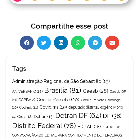
Compartilhe esse post
Tags
Administração Regional de São Sebastião
(19)
Brasília
(81)
Caesb
(28)
ANIVERSARIO
(12)
Caesb DF
Cecilia Peixoto
(20)
(11)
CCBB
(12)
Cecília Peixoto Psicóloga
Covid-19
(19)
(10)
Codhab
(11)
deputado distrital Rogério Morro
Detran DF
(64)
DF
(38)
Detran
(13)
da Cruz
(12)
Distrito Federal
(78)
EDITAL
(18)
EDITAL DE
CONVOCAÇÃO
(10)
EDITAL PARA CONHECIMENTO DE TERCEIROS