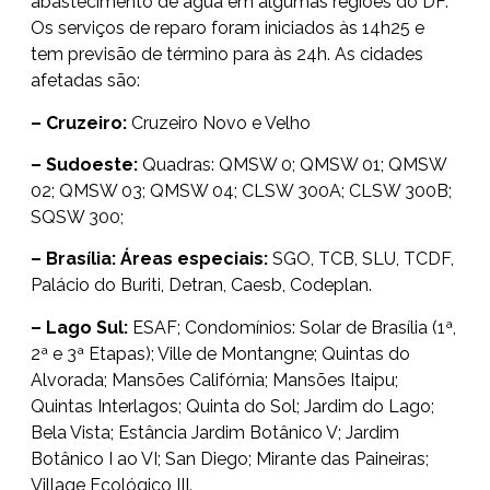
abastecimento de água em algumas regiões do DF.
Os serviços de reparo foram iniciados às 14h25 e
tem previsão de término para às 24h. As cidades
afetadas são:
– Cruzeiro:
Cruzeiro Novo e Velho
– Sudoeste:
Quadras: QMSW 0; QMSW 01; QMSW
02; QMSW 03; QMSW 04; CLSW 300A; CLSW 300B;
SQSW 300;
– Brasília: Áreas especiais:
SGO, TCB, SLU, TCDF,
Palácio do Buriti, Detran, Caesb, Codeplan.
– Lago Sul:
ESAF; Condomínios: Solar de Brasília (1ª,
2ª e 3ª Etapas); Ville de Montangne; Quintas do
Alvorada; Mansões Califórnia; Mansões Itaipu;
Quintas Interlagos; Quinta do Sol; Jardim do Lago;
Bela Vista; Estância Jardim Botânico V; Jardim
Botânico I ao VI; San Diego; Mirante das Paineiras;
Village Ecológico III.