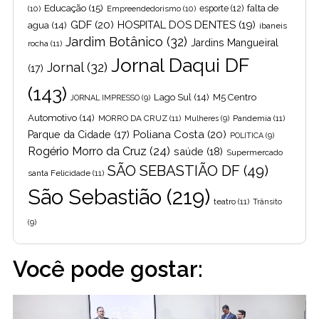
Educação
(15)
falta de
(10)
Empreendedorismo
(10)
esporte
(12)
GDF
(20)
HOSPITAL DOS DENTES
(19)
agua
(14)
ibaneis
Jardim Botânico
(32)
Jardins Mangueiral
rocha
(11)
Jornal Daqui DF
Jornal
(32)
(17)
(143)
Lago Sul
(14)
M5 Centro
JORNAL IMPRESSO
(9)
Automotivo
(14)
MORRO DA CRUZ
(11)
Pandemia
(11)
Mulheres
(9)
Poliana Costa
(20)
Parque da Cidade
(17)
POLITICA
(9)
Rogério Morro da Cruz
(24)
saúde
(18)
Supermercado
SÃO SEBASTIÃO DF
(49)
santa Felicidade
(11)
São Sebastião
(219)
teatro
(11)
Trânsito
(9)
Você pode gostar: