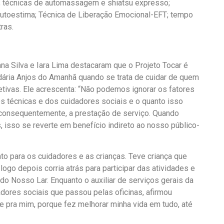
a; técnicas de automassagem e shiatsu expresso;
 autoestima; Técnica de Liberação Emocional-EFT; tempo
ras.
ana Silva e Iara Lima destacaram que o Projeto Tocar é
dária Anjos do Amanhã quando se trata de cuidar de quem
tivas. Ele acrescenta: “Não podemos ignorar os fatores
s técnicas e dos cuidadores sociais e o quanto isso
, consequentemente, a prestação de serviço. Quando
 isso se reverte em benefício indireto ao nosso público-
nto para os cuidadores e as crianças. Teve criança que
ogo depois corria atrás para participar das atividades e
 do Nosso Lar. Enquanto o auxiliar de serviços gerais da
ores sociais que passou pelas oficinas, afirmou
e pra mim, porque fez melhorar minha vida em tudo, até