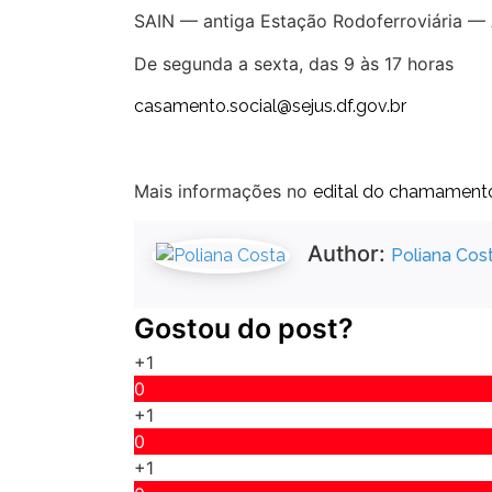
SAIN — antiga Estação Rodoferroviária — 
De segunda a sexta, das 9 às 17 horas
casamento.social@sejus.df.gov.br
Mais informações no
edital do chamamento
Author:
Poliana Cos
Gostou do post?
+1
0
+1
0
+1