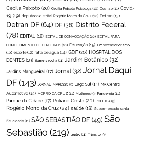
Cecilia Peixoto
(20)
Covid-
Cecília Peixoto Psicóloga
(10)
Codhab
(11)
19
(19)
Detran
(13)
deputado distrital Rogério Morro da Cruz
(12)
Distrito Federal
Detran DF
(64)
DF
(38)
(78)
EDITAL
(18)
EDITAL DE CONVOCAÇÃO
(10)
EDITAL PARA
Educação
(15)
CONHECIMENTO DE TERCEIROS
(10)
Empreendedorismo
GDF
(20)
HOSPITAL DOS
falta de agua
(14)
(10)
esporte
(12)
Jardim Botânico
(32)
DENTES
(19)
ibaneis rocha
(11)
Jornal Daqui
Jornal
(32)
Jardins Mangueiral
(17)
DF
(143)
Lago Sul
(14)
M5 Centro
JORNAL IMPRESSO
(9)
Automotivo
(14)
MORRO DA CRUZ
(11)
Pandemia
(11)
Mulheres
(9)
Poliana Costa
(20)
Parque da Cidade
(17)
POLITICA
(9)
Rogério Morro da Cruz
(24)
saúde
(18)
Supermercado santa
São
SÃO SEBASTIÃO DF
(49)
Felicidade
(11)
Sebastião
(219)
teatro
(11)
Trânsito
(9)