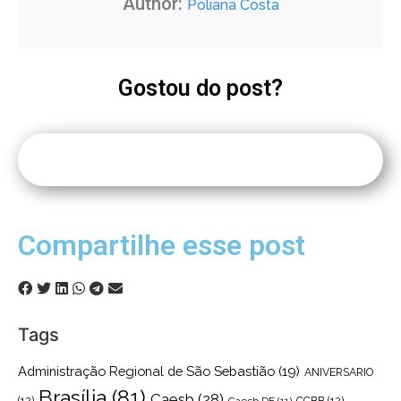
Author:
Poliana Costa
Gostou do post?
Compartilhe esse post
Tags
Administração Regional de São Sebastião
(19)
ANIVERSARIO
Brasília
(81)
Caesb
(28)
(12)
Caesb DF
(11)
CCBB
(12)