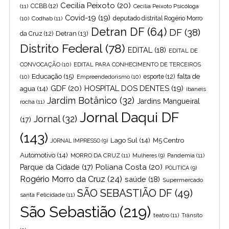
Cecilia Peixoto
(20)
(11)
CCBB
(12)
Cecília Peixoto Psicóloga
Covid-19
(19)
(10)
Codhab
(11)
deputado distrital Rogério Morro
Detran DF
(64)
DF
(38)
Detran
(13)
da Cruz
(12)
Distrito Federal
(78)
EDITAL
(18)
EDITAL DE
CONVOCAÇÃO
(10)
EDITAL PARA CONHECIMENTO DE TERCEIROS
Educação
(15)
falta de
(10)
Empreendedorismo
(10)
esporte
(12)
GDF
(20)
HOSPITAL DOS DENTES
(19)
agua
(14)
ibaneis
Jardim Botânico
(32)
Jardins Mangueiral
rocha
(11)
Jornal Daqui DF
Jornal
(32)
(17)
(143)
Lago Sul
(14)
M5 Centro
JORNAL IMPRESSO
(9)
Automotivo
(14)
MORRO DA CRUZ
(11)
Pandemia
(11)
Mulheres
(9)
Poliana Costa
(20)
Parque da Cidade
(17)
POLITICA
(9)
Rogério Morro da Cruz
(24)
saúde
(18)
Supermercado
SÃO SEBASTIÃO DF
(49)
santa Felicidade
(11)
São Sebastião
(219)
teatro
(11)
Trânsito