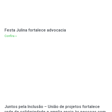
Festa Julina fortalece advocacia
Confira »
Juntos pela Inclusão – União de projetos fortalece
rede de solidariedade e amplia apoio às pessoas com