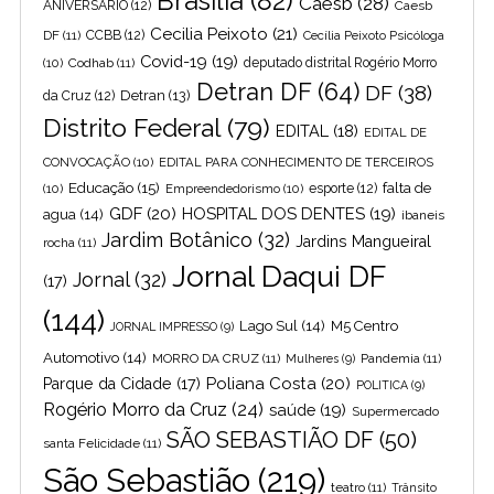
Brasília
(82)
Caesb
(28)
ANIVERSARIO
(12)
Caesb
Cecilia Peixoto
(21)
DF
(11)
CCBB
(12)
Cecília Peixoto Psicóloga
Covid-19
(19)
(10)
Codhab
(11)
deputado distrital Rogério Morro
Detran DF
(64)
DF
(38)
Detran
(13)
da Cruz
(12)
Distrito Federal
(79)
EDITAL
(18)
EDITAL DE
CONVOCAÇÃO
(10)
EDITAL PARA CONHECIMENTO DE TERCEIROS
Educação
(15)
falta de
(10)
Empreendedorismo
(10)
esporte
(12)
GDF
(20)
HOSPITAL DOS DENTES
(19)
agua
(14)
ibaneis
Jardim Botânico
(32)
Jardins Mangueiral
rocha
(11)
Jornal Daqui DF
Jornal
(32)
(17)
(144)
Lago Sul
(14)
M5 Centro
JORNAL IMPRESSO
(9)
Automotivo
(14)
MORRO DA CRUZ
(11)
Pandemia
(11)
Mulheres
(9)
Poliana Costa
(20)
Parque da Cidade
(17)
POLITICA
(9)
Rogério Morro da Cruz
(24)
saúde
(19)
Supermercado
SÃO SEBASTIÃO DF
(50)
santa Felicidade
(11)
São Sebastião
(219)
teatro
(11)
Trânsito