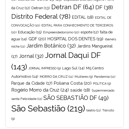
Detran DF
(64)
DF
(38)
Detran
(13)
da Cruz
(12)
Distrito Federal
(78)
EDITAL
(18)
EDITAL DE
CONVOCAÇÃO
(10)
EDITAL PARA CONHECIMENTO DE TERCEIROS
Educação
(15)
falta de
(10)
Empreendedorismo
(10)
esporte
(12)
GDF
(20)
HOSPITAL DOS DENTES
(19)
agua
(14)
ibaneis
Jardim Botânico
(32)
Jardins Mangueiral
rocha
(11)
Jornal Daqui DF
Jornal
(32)
(17)
(143)
Lago Sul
(14)
M5 Centro
JORNAL IMPRESSO
(9)
Automotivo
(14)
MORRO DA CRUZ
(11)
Pandemia
(11)
Mulheres
(9)
Poliana Costa
(20)
Parque da Cidade
(17)
POLITICA
(9)
Rogério Morro da Cruz
(24)
saúde
(18)
Supermercado
SÃO SEBASTIÃO DF
(49)
santa Felicidade
(11)
São Sebastião
(219)
teatro
(11)
Trânsito
(9)