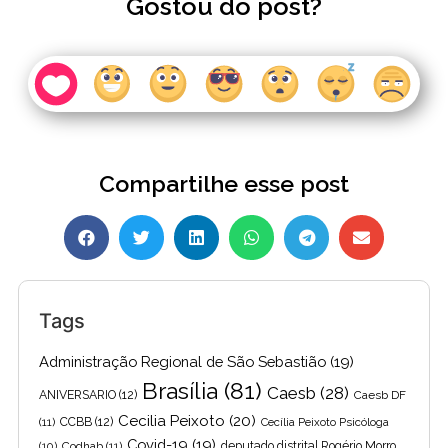
Gostou do post?
Compartilhe esse post
Tags
Administração Regional de São Sebastião
(19)
Brasília
(81)
Caesb
(28)
ANIVERSARIO
(12)
Caesb DF
Cecilia Peixoto
(20)
(11)
CCBB
(12)
Cecília Peixoto Psicóloga
Covid-19
(19)
(10)
Codhab
(11)
deputado distrital Rogério Morro