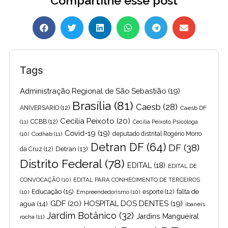
Compartilhe esse post
Tags
Administração Regional de São Sebastião
(19)
Brasília
(81)
Caesb
(28)
ANIVERSARIO
(12)
Caesb DF
Cecilia Peixoto
(20)
(11)
CCBB
(12)
Cecília Peixoto Psicóloga
Covid-19
(19)
(10)
Codhab
(11)
deputado distrital Rogério Morro
Detran DF
(64)
DF
(38)
Detran
(13)
da Cruz
(12)
Distrito Federal
(78)
EDITAL
(18)
EDITAL DE
CONVOCAÇÃO
(10)
EDITAL PARA CONHECIMENTO DE TERCEIROS
Educação
(15)
falta de
(10)
Empreendedorismo
(10)
esporte
(12)
GDF
(20)
HOSPITAL DOS DENTES
(19)
agua
(14)
ibaneis
Jardim Botânico
(32)
Jardins Mangueiral
rocha
(11)