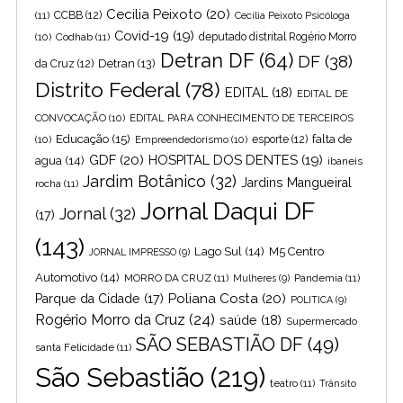
Cecilia Peixoto
(20)
(11)
CCBB
(12)
Cecília Peixoto Psicóloga
Covid-19
(19)
(10)
Codhab
(11)
deputado distrital Rogério Morro
Detran DF
(64)
DF
(38)
Detran
(13)
da Cruz
(12)
Distrito Federal
(78)
EDITAL
(18)
EDITAL DE
CONVOCAÇÃO
(10)
EDITAL PARA CONHECIMENTO DE TERCEIROS
Educação
(15)
falta de
(10)
Empreendedorismo
(10)
esporte
(12)
GDF
(20)
HOSPITAL DOS DENTES
(19)
agua
(14)
ibaneis
Jardim Botânico
(32)
Jardins Mangueiral
rocha
(11)
Jornal Daqui DF
Jornal
(32)
(17)
(143)
Lago Sul
(14)
M5 Centro
JORNAL IMPRESSO
(9)
Automotivo
(14)
MORRO DA CRUZ
(11)
Pandemia
(11)
Mulheres
(9)
Poliana Costa
(20)
Parque da Cidade
(17)
POLITICA
(9)
Rogério Morro da Cruz
(24)
saúde
(18)
Supermercado
SÃO SEBASTIÃO DF
(49)
santa Felicidade
(11)
São Sebastião
(219)
teatro
(11)
Trânsito